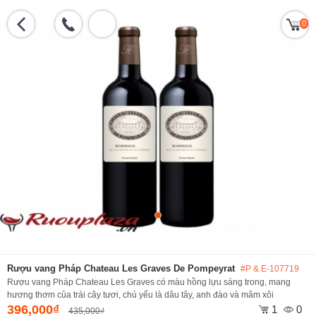
0
Rượu vang Pháp Chateau Les Graves De Pompeyrat
#P & E-107719
Rượu vang Pháp Chateau Les Graves có màu hồng lựu sáng trong, mang
hương thơm của trái cây tươi, chủ yếu là dâu tây, anh đào và mâm xôi
396,000₫
1
0
435,000₫