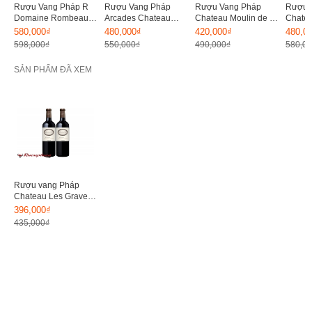
Rượu Vang Pháp R
Rượu Vang Pháp
Rượu Vang Pháp
Rượu 
Domaine Rombeau
Arcades Chateau
Chateau Moulin de la
Chatea
Cabernet Sauvignon
14.5%
Faya 14.5%
Borde
580,000₫
480,000₫
420,000₫
480,0
14%
598,000₫
550,000₫
490,000₫
580,0
SẢN PHẨM ĐÃ XEM
Rượu vang Pháp
Chateau Les Graves
De Pompeyrat
396,000₫
435,000₫