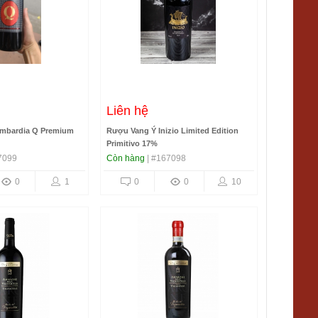
Liên hệ
mbardia Q Premium
Rượu Vang Ý Inizio Limited Edition
Primitivo 17%
7099
Còn hàng
| #167098
0
1
0
0
10