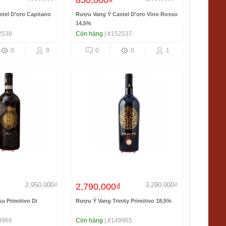
₫
850,000₫
tel D'oro Capitano
Rượu Vang Ý Castel D'oro Vino Rosso
14,5%
2538
Còn hàng
| #152537
0
9
0
0
1
2,950,000₫
3,290,000₫
₫
2,790,000₫
u Primitivo Di
Rượu Ý Vang Trinity Primitivo 18,5%
9966
Còn hàng
| #149965