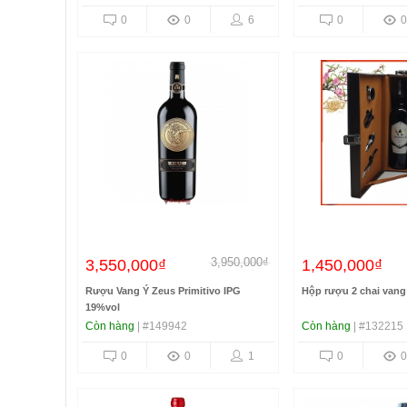
0
0
6
0
0
3,950,000₫
3,550,000₫
1,450,000₫
Rượu Vang Ý Zeus Primitivo IPG
Hộp rượu 2 chai vang
19%vol
Còn hàng
| #149942
Còn hàng
| #132215
0
0
1
0
0