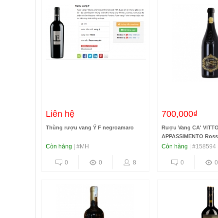
Liên hệ
700,000₫
Thùng rượu vang Ý F negroamaro
Rượu Vang CA' VITT
APPASSIMENTO Rosso
14.5%
Còn hàng
| #MH
Còn hàng
| #158594
0
0
8
0
0