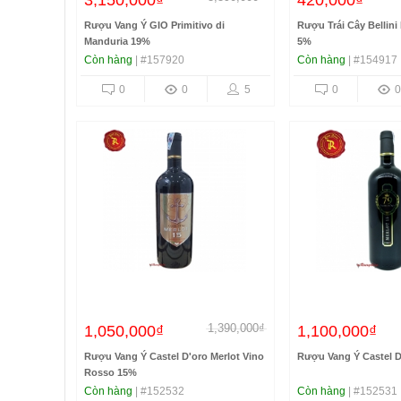
3,150,000₫
420,000₫
Rượu Vang Ý GIO Primitivo di
Rượu Trái Cây Bellini
Manduria 19%
5%
Còn hàng
| #157920
Còn hàng
| #154917
0
0
5
0
0
1,390,000₫
1,050,000₫
1,100,000₫
Rượu Vang Ý Castel D'oro Merlot Vino
Rượu Vang Ý Castel D
Rosso 15%
Còn hàng
| #152532
Còn hàng
| #152531