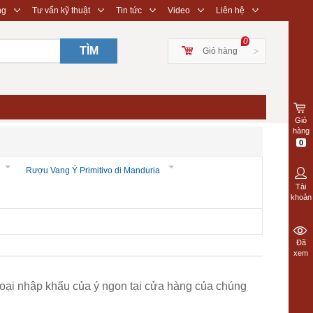
◇
◇
◇
◇
◇
ng
Tư vấn kỹ thuật
Tin tức
Video
Liên hệ
0
TÌM
Giỏ hàng
>
Giỏ
hàng
0
Rượu Vang Ý Primitivo di Manduria
Tài
khoản
Đã
xem
loại nhập khẩu của ý ngon tại cửa hàng của chúng