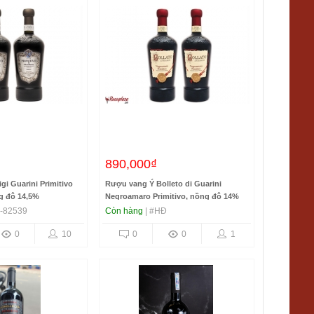
890,000₫
i Guarini Primitivo
R­ượu vang Ý Bolleto di Guarini
g độ 14,5%
Negroamaro Primitivo, nồng độ 14%
-82539
Còn hàng
| #HĐ
0
10
0
0
1