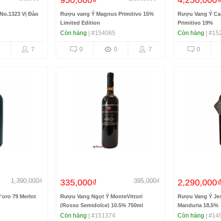
950,000₫
4,250,000
 No.1323 Vị Đào
Rượu vang Ý Magnus Primitivo 15%
Rượu Vang Ý Cas
Limited Edition
Primitivo 19%
Còn hàng
| #154085
Còn hàng
| #15
7
0
0
7
0
1,390,000₫
395,000₫
335,000₫
2,290,000
'oro 79 Merlot
Rượu Vang Ngọt Ý MonteVittori
Rượu Vang Ý Jes
(Rosso Semidolce) 10.5% 750ml
Manduria 18,5%
Còn hàng
| #151374
Còn hàng
| #14