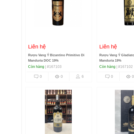
Liên hệ
Liên hệ
Rượu Vang Ý Bizantino Primitivo Di
Rượu Vang Ý Gladiator
Manduria DOC 19%
Manduria 19%
Còn hàng
| #167103
Còn hàng
| #167102
0
0
6
0
0