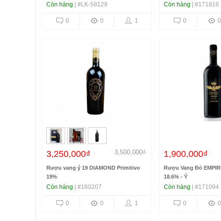
Còn hàng
| #LK-58129
Còn hàng
| #171816
0
0
1
0
0
3,500,000₫
3,250,000₫
1,900,000₫
Rượu vang ý 19 DIAMOND Primitivo
Rượu Vang Đỏ EMPIRE
19%
18.6% - Ý
Còn hàng
| #160207
Còn hàng
| #171094
0
0
1
0
0