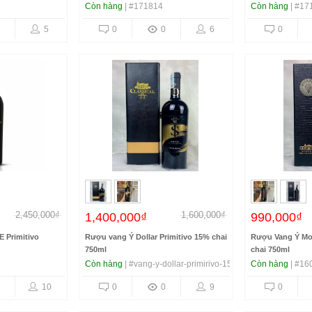
Còn hàng
| #171814
Còn hàng
| #17
5
0
0
6
0
2,450,000₫
1,600,000₫
1,400,000₫
990,000₫
 Primitivo
Rượu vang Ý Dollar Primitivo 15% chai
Rượu Vang Ý M
750ml
chai 750ml
Còn hàng
| #vang-y-dollar-primirivo-15-do
Còn hàng
| #16
10
0
0
9
0