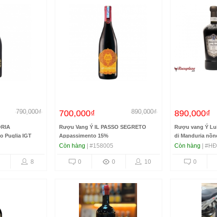
790,000₫
890,000₫
700,000₫
890,000₫
ORIA
Rượu Vang Ý IL PASSO SEGRETO
Rượu vang Ý Luig
 Puglia IGT
Appassimento 15%
di Manduria nồn
Còn hàng
| #158005
Còn hàng
| #HĐ
8
0
0
10
0