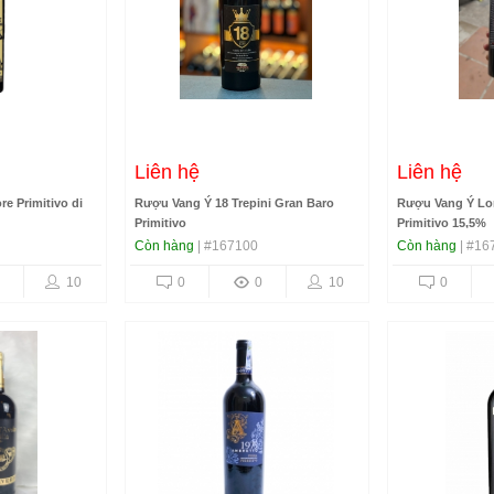
Liên hệ
Liên hệ
e Primitivo di
Rượu Vang Ý 18 Trepini Gran Baro
Rượu Vang Ý Lo
Primitivo
Primitivo 15,5%
Còn hàng
| #167100
Còn hàng
| #16
10
0
0
10
0