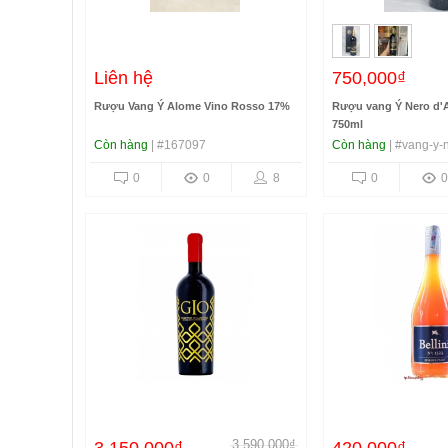
Liên hệ
750,000₫
Rượu Vang Ý Alome Vino Rosso 17%
Rượu vang Ý Nero d'
750ml
Còn hàng
| #167097
Còn hàng
| #vang-y-
0
0
8
0
0
3,590,000₫