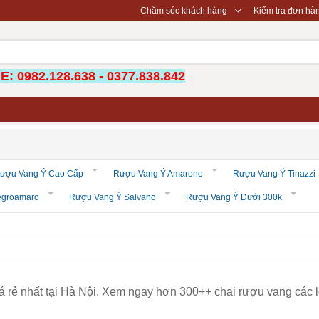
◇
Chăm sóc khách hàng
Kiểm tra đơn hà
: 0982.128.638 - 0377.838.842
ượu Vang Ý Cao Cấp
Rượu Vang Ý Amarone
Rượu Vang Ý Tinazzi
egroamaro
Rượu Vang Ý Salvano
Rượu Vang Ý Dưới 300k
 rẻ nhất tại Hà Nội. Xem ngay hơn 300++ chai rượu vang các 