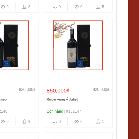
0
8
0
0
5
920,000₫
920,000₫
850,000₫
omeo
Rượu vang ý Juliet
2148
Còn hàng
| #132147
0
8
0
0
1