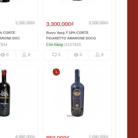
3,300,000₫
3,500,000₫
₫
3,300,000₫
6% CORTE
Rượu Vang Ý 16% CORTE
ARONE DOC
FIGARETTO AMARONE DOCG
7944
Còn hàng
| #157943
0
9
0
0
8
4,890,000₫
1,090,000₫