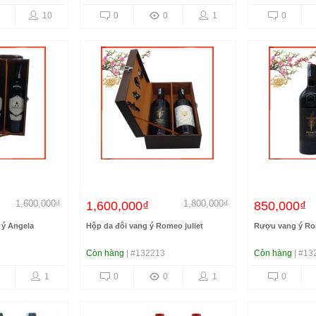
10
0
0
1
0
1,600,000₫
1,800,000₫
1,600,000₫
850,000₫
 ý Angela
Hộp da đôi vang ý Romeo juliet
Rượu vang ý R
Còn hàng
| #132213
Còn hàng
| #13
1
0
0
1
0