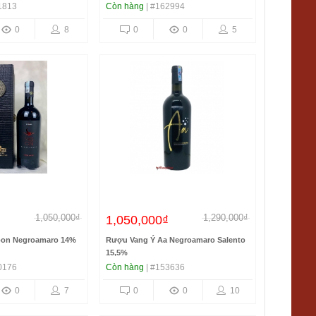
1813
Còn hàng
| #162994
0
8
0
0
5
1,050,000₫
1,290,000₫
1,050,000₫
oon Negroamaro 14%
Rượu Vang Ý Aa Negroamaro Salento
15,5%
0176
Còn hàng
| #153636
0
7
0
0
10