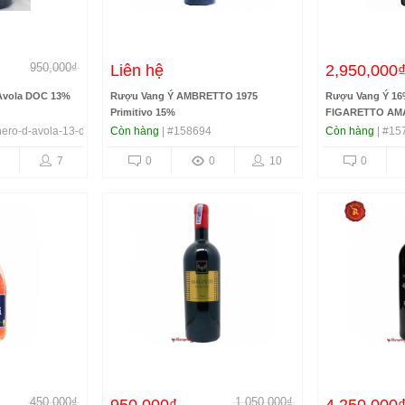
950,000₫
Liên hệ
2,950,000
Avola DOC 13%
Rượu Vang Ý AMBRETTO 1975
Rượu Vang Ý 1
Primitivo 15%
FIGARETTO AM
nero-d-avola-13-do
Còn hàng
| #158694
Còn hàng
| #15
7
0
0
10
0
450,000₫
1,050,000₫