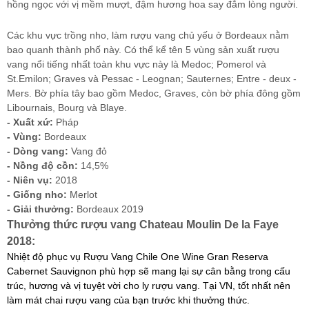
hồng ngọc với vị mềm mượt, đậm hương hoa say đắm lòng người.
Các khu vực trồng nho, làm rượu vang chủ yếu ở Bordeaux nằm
bao quanh thành phố này. Có thể kể tên 5 vùng sản xuất rượu
vang nổi tiếng nhất toàn khu vực này là Medoc; Pomerol và
St.Emilon; Graves và Pessac - Leognan; Sauternes; Entre - deux -
Mers. Bờ phía tây bao gồm Medoc, Graves, còn bờ phía đông gồm
Libournais, Bourg và Blaye.
- Xuất xứ:
Pháp
- Vùng:
Bordeaux
- Dòng vang:
Vang đỏ
- Nồng độ cồn:
14,5%
- Niên vụ:
2018
- Giống nho:
Merlot
- Giải thưởng:
Bordeaux 2019
Thưởng thức rượu vang Chateau Moulin De la Faye
2018:
N
hiệt độ phục vụ
Rượu Vang Chile One Wine Gran Reserva
Cabernet Sauvignon
phù hợp sẽ mang lại sự cân bằng trong cấu
trúc, hương và vị tuyệt vời cho ly rượu vang. Tại VN, tốt nhất nên
làm mát chai rượu vang của bạn trước khi thưởng thức.