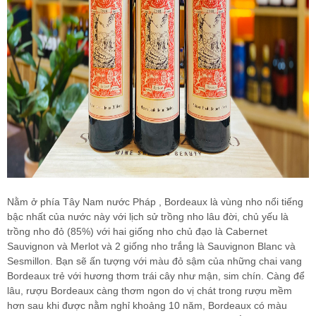
Nằm ở phía Tây Nam nước Pháp , Bordeaux là vùng nho nổi tiếng
bậc nhất của nước này với lịch sử trồng nho lâu đời, chủ yếu là
trồng nho đỏ (85%) với hai giống nho chủ đạo là Cabernet
Sauvignon và Merlot và 2 giống nho trắng là Sauvignon Blanc và
Sesmillon. Bạn sẽ ấn tượng với màu đỏ sậm của những chai vang
Bordeaux trẻ với hương thơm trái cây như mận, sim chín. Càng để
lâu, rượu Bordeaux càng thơm ngon do vị chát trong rượu mềm
hơn sau khi được nằm nghỉ khoảng 10 năm, Bordeaux có màu