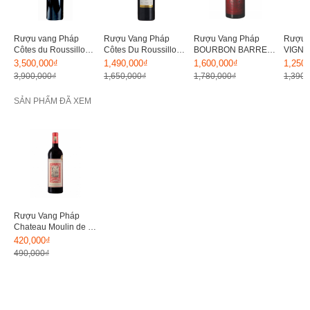
Rượu vang Pháp
Rượu Vang Pháp
Rượu Vang Pháp
Rượu 
Côtes du Roussillon
Côtes Du Roussillon
BOURBON BARREL
VIGNO
Chateau Rombeau
Vieiles Vignes 15%
Cabernet Sauvignon
Cabern
3,500,000₫
1,490,000₫
1,600,000₫
1,250
PHI 15%
15%
Con G
3,900,000₫
1,650,000₫
1,780,000₫
1,390,
SẢN PHẨM ĐÃ XEM
Rượu Vang Pháp
Chateau Moulin de la
Faya 14.5%
420,000₫
490,000₫