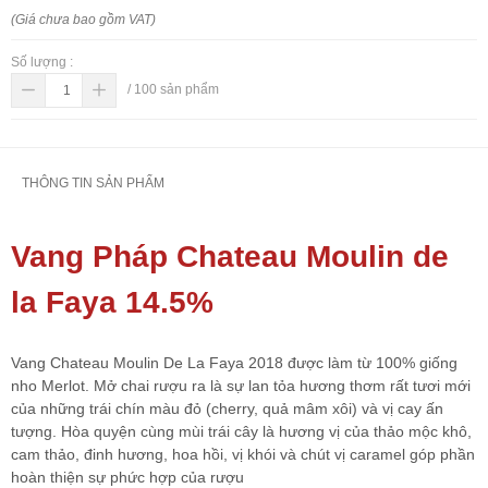
(Giá chưa bao gồm VAT)
Số lượng :
/
100
sản phẩm
THÔNG TIN SẢN PHẨM
Vang Pháp Chateau Moulin de
la Faya 14.5%
Vang Chateau Moulin De La Faya 2018 được làm từ 100% giống
nho Merlot. Mở chai rượu ra là sự lan tỏa hương thơm rất tươi mới
của những trái chín màu đỏ (cherry, quả mâm xôi) và vị cay ấn
tượng. Hòa quyện cùng mùi trái cây là hương vị của thảo mộc khô,
cam thảo, đinh hương, hoa hồi, vị khói và chút vị caramel góp phần
hoàn thiện sự phức hợp của rượu