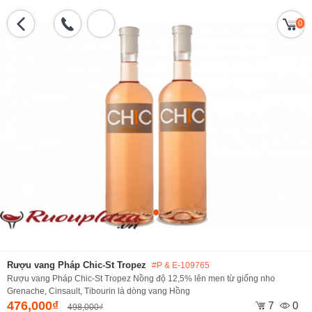
0
Rượu vang Pháp Chic-St Tropez
#P & E-109765
Rượu vang Pháp Chic-St Tropez Nồng độ 12,5% lên men từ giống nho
Grenache, Cinsault, Tibourin là dòng vang Hồng
476,000₫
7
0
498,000₫