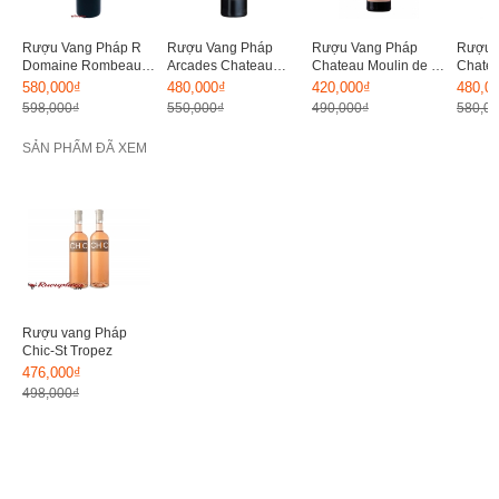
Rượu Vang Pháp R
Rượu Vang Pháp
Rượu Vang Pháp
Rượu 
Domaine Rombeau
Arcades Chateau
Chateau Moulin de la
Chatea
Cabernet Sauvignon
14.5%
Faya 14.5%
Borde
580,000₫
480,000₫
420,000₫
480,0
14%
598,000₫
550,000₫
490,000₫
580,0
SẢN PHẨM ĐÃ XEM
Rượu vang Pháp
Chic-St Tropez
476,000₫
498,000₫