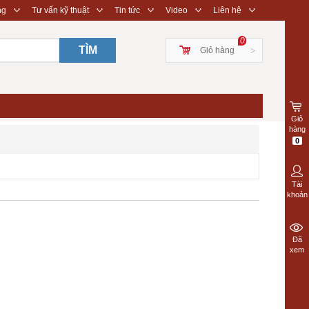
◇
◇
◇
◇
◇
ng
Tư vấn kỹ thuật
Tin tức
Video
Liên hệ
0
TÌM
Giỏ hàng
>
Giỏ
hàng
0
Tài
khoản
Đã
xem