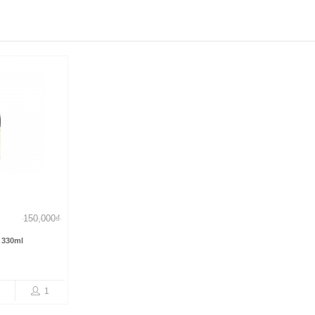
150,000₫
 330ml
1