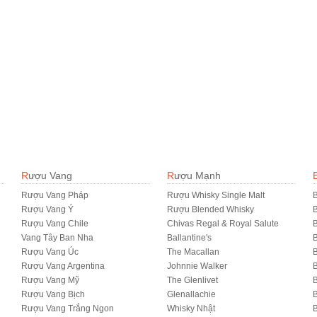
Rượu Vang
Rượu Mạnh
Rượu Vang Pháp
Rượu Whisky Single Malt
B
Rượu Vang Ý
Rượu Blended Whisky
Rượu Vang Chile
Chivas Regal & Royal Salute
B
Vang Tây Ban Nha
Ballantine's
B
Rượu Vang Úc
The Macallan
B
Rượu Vang Argentina
Johnnie Walker
B
Rượu Vang Mỹ
The Glenlivet
B
Rượu Vang Bịch
Glenallachie
Rượu Vang Trắng Ngon
Whisky Nhật