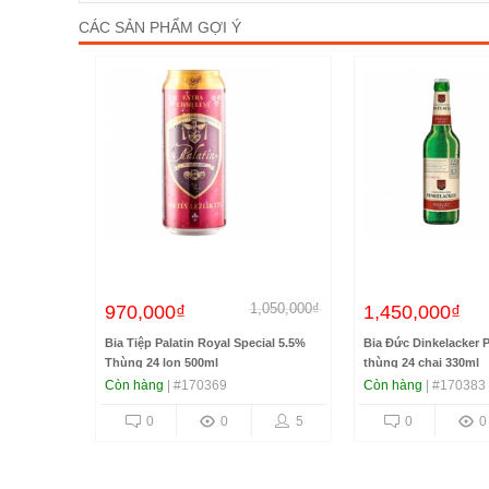
CÁC SẢN PHẨM GỢI Ý
230,000₫
1,050,000₫
970,000₫
1,450,000₫
Bia Tiệp Palatin Royal Special 5.5%
Bia Đức Dinkelacker P
Thùng 24 lon 500ml
thùng 24 chai 330ml
Còn hàng
| #170369
Còn hàng
| #170383
1
0
0
5
0
0