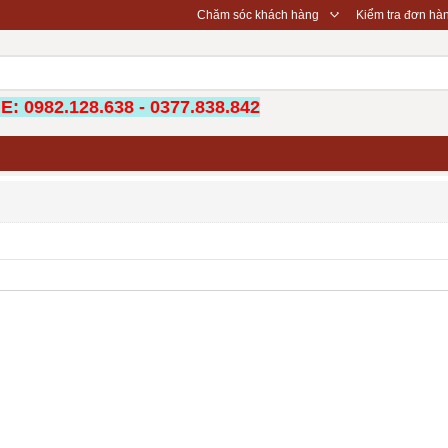
◇
Chăm sóc khách hàng
Kiểm tra đơn hà
: 0982.128.638 - 0377.838.842