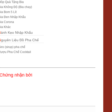
Hôp Quà Tặng Bia
ia Không Độ (Bia chay)
ia Bom 5 Lít
Bia Đen Nhập Khẩu
ia Corona
ia Khác
Bánh Kẹo Nhập Khẩu
Nguyên Liệu Đồ Pha Chế
iro (sirup) pha chế
ượu Pha Chế Cocktail
Chứng nhận bởi