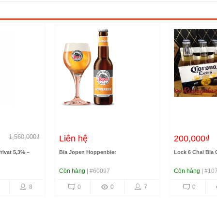
1,560,000₫
Liên hệ
200,000₫
rivat 5,3% –
Bia Jopen Hoppenbier
Lock 6 Chai Bia 
Còn hàng
| #60097
Còn hàng
| #10
8
0
0
7
0