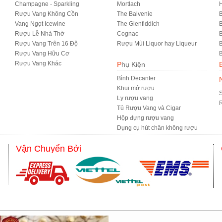
Champagne - Sparkling
Mortlach
Rượu Vang Không Cồn
The Balvenie
B
Vang Ngọt Icewine
The Glenfiddich
B
Rượu Lễ Nhà Thờ
Cognac
Rượu Vang Trên 16 Độ
Rượu Mùi Liquor hay Liqueur
B
Rượu Vang Hữu Cơ
B
Rượu Vang Khác
Phụ Kiện
Bình Decanter
Khui mở rượu
S
Ly rượu vang
R
Tủ Rượu Vang và Cigar
Hộp đựng rượu vang
Dụng cụ hút chân không rượu
Vận Chuyển Bởi