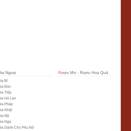
Bia Ngoại
Rượu Mơ - Rượu Hoa Quả
ia Bỉ
Bia Đức
ia Tiệp
ia Hà Lan
ia Pháp
ia Nhật
ia Mỹ
Bia Nga
Bia Dành Cho Phụ Nữ