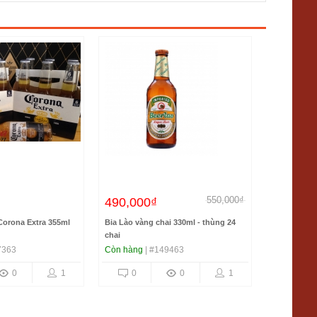
550,000₫
490,000₫
Liên hệ
Corona Extra 355ml
Bia Lào vàng chai 330ml - thùng 24
Bia chai Ph
chai
7363
Còn hàng
| #149463
Còn hàng
|
0
1
0
0
1
0