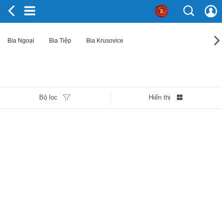
Bia Ngoại
Bia Tiệp
Bia Krusovice
Bộ lọc
Hiển thị