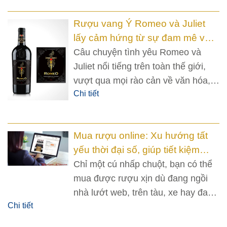
Rượu vang Ý Romeo và Juliet
lấy cảm hứng từ sự đam mê và
chinh phục tình yêu!
Câu chuyện tình yêu Romeo và
Juliet nổi tiếng trên toàn thế giới,
vượt qua mọi rào cản về văn hóa,
Chi tiết
ngôn ngữ, giới tính trở thành niềm
cảm hứng bất tận!
Mua rượu online: Xu hướng tất
yếu thời đại số, giúp tiết kiệm
hàng đống tiền
Chỉ một cú nhấp chuột, bạn có thể
mua được rượu xịn dù đang ngồi
nhà lướt web, trên tàu, xe hay đang
Chi tiết
ở nơi làm việc. Hình thức mua rượu
online này khá tiện lợi, tiết kiệm thời