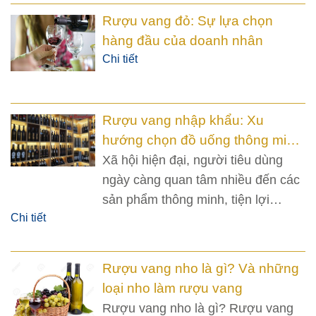
gian, công sức và tiền bạc.
Rượu vang đỏ: Sự lựa chọn
hàng đầu của doanh nhân
Chi tiết
Rượu vang nhập khẩu: Xu
hướng chọn đồ uống thông minh
thời 4.0
Xã hội hiện đại, người tiêu dùng
ngày càng quan tâm nhiều đến các
sản phẩm thông minh, tiện lợi
Chi tiết
nhưng vẫn đảm bảo yếu tố an toàn
cho sức khỏe. Đặc biệt, trong nhóm
ngành đồ uống nhập khẩu thì rượu
Rượu vang nho là gì? Và những
vang có thể coi là xu hướng đồ
loại nho làm rượu vang
uống thông minh thời 4.0
Rượu vang nho là gì? Rượu vang