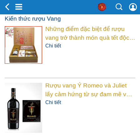
Kiến thức rượu Vang
Những điểm đặc biệt để rượu
vang trở thành món quà tết độc
đáo
Chi tiết
Rượu vang Ý Romeo và Juliet
lấy cảm hứng từ sự đam mê và
chinh phục tình yêu!
Chi tiết