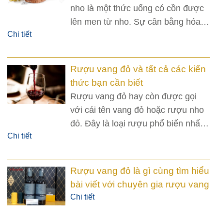
nho là một thức uống có cồn được
lên men từ nho. Sự cân bằng hóa
Chi tiết
học tự nhiên của nho mà trong quá
trình nho lên men chúng ta không
cần thêm bất cứ thứ gì cho thêm
Rượu vang đỏ và tất cả các kiến
vào như đường, axit, enzym, nước
thức bạn cần biết
hoặc các chất dinh dưỡng khác.
Rượu vang đỏ hay còn được gọi
với cái tên vang đỏ hoặc rượu nho
đỏ. Đây là loại rượu phổ biến nhất
Chi tiết
trên thế giới.
Rượu vang đỏ là gì cùng tìm hiểu
bài viết với chuyên gia rượu vang
Chi tiết