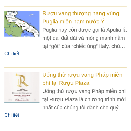
Rượu vang thượng hạng vùng
Puglia miền nam nước Ý
Puglia hay còn được gọi là Apulia là
một dải đất dài và mỏng manh nằm
tại “gót” của “chiếc ủng” Italy. chúng
Chi tiết
ta sẽ cùng nhau tìm hiểu về rượu
vang vùng Puglia miền nam nước
Ý.
Uống thử rượu vang Pháp miễn
phí tại Rượu Plaza
Uống thử rượu vang Pháp miễn phí
tại Rượu Plaza là chương trình mới
nhất của chúng tôi dành cho quý
Chi tiết
khách hàng yêu quý. Các bạn có cơ
hội thưởng thức nhiều loại rượu