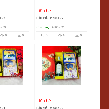
Liên hệ
g 77
Hộp quà Tết vàng 75
6773
Còn hàng
| #166772
0
9
0
0
9
Liên hệ
g 71
Hộp quà Tết vàng 70