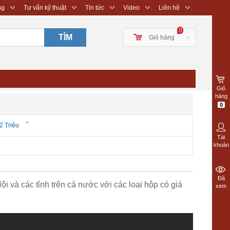
◇
◇
◇
◇
◇
ng
Tư vấn kỹ thuật
Tin tức
Video
Liên hệ
0
TÌM
Giỏ hàng
>
Giỏ
hàng
0
2 Triệu
Tài
khoản
Đã
ội và các tỉnh trên cả nước với các loại hộp có giá
xem