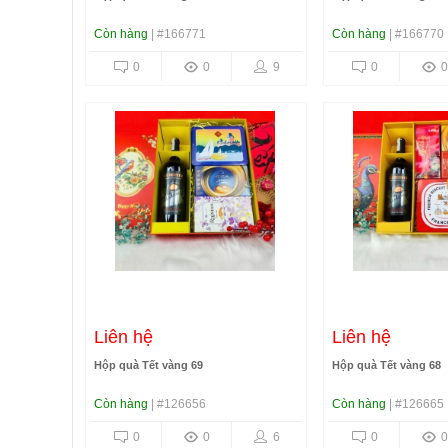
Còn hàng
| #166771
Còn hàng
| #166770
0
0
9
0
0
Liên hệ
Liên hệ
Hộp quà Tết vàng 69
Hộp quà Tết vàng 68
Còn hàng
| #126656
Còn hàng
| #126665
0
0
6
0
0