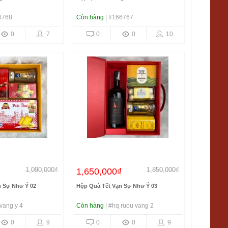
6768
Còn hàng
| #166767
0
7
0
0
10
1,090,000₫
1,850,000₫
1,650,000₫
n Sự Như Ý 02
Hộp Quà Tết Vạn Sự Như Ý 03
vang y 4
Còn hàng
| #hq ruou vang 2
0
9
0
0
9