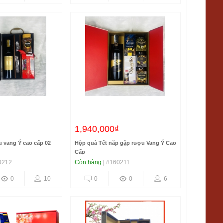
₫
1,940,000₫
 vang Ý cao cấp 02
Hộp quà Tết nắp gập rượu Vang Ý Cao
Cấp
0212
Còn hàng
| #160211
0
10
0
0
6