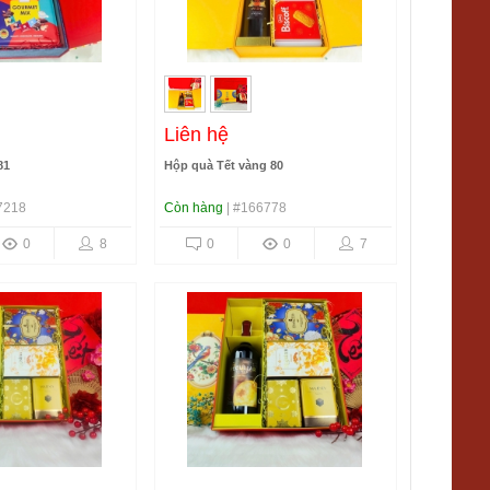
Liên hệ
81
Hộp quà Tết vàng 80
7218
Còn hàng
| #166778
0
8
0
0
7