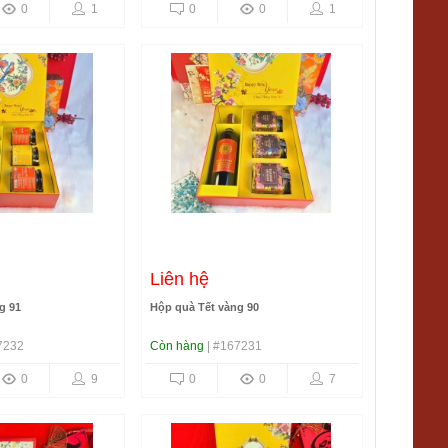
0
1
0
0
1
Liên hệ
g 91
Hộp quà Tết vàng 90
7232
Còn hàng
| #167231
0
9
0
0
7