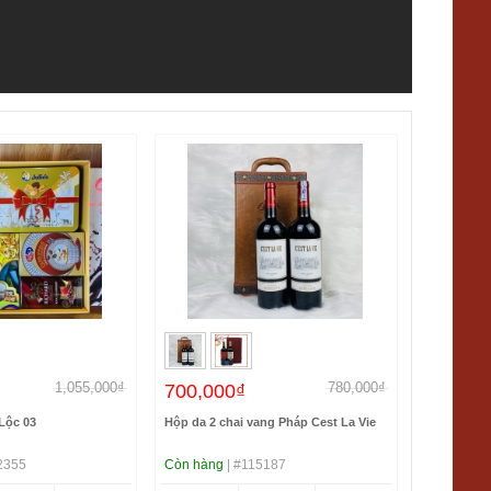
1,055,000₫
780,000₫
700,000₫
Lộc 03
Hộp da 2 chai vang Pháp Cest La Vie
2355
Còn hàng
| #115187