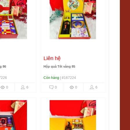
Liên hệ
g 86
Hộp quà Tết vàng 85
7226
Còn hàng
| #167224
0
6
0
0
6