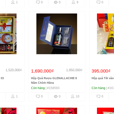
1
0
0
9
0
1,520,000₫
1,850,000₫
1,690,000₫
395,000₫
 03
Hộp Quà Rượu GLENALLACHIE 8
Hộp quà Tết vàn
Năm Chính Hãng
Còn hàng
| #158593
Còn hàng
| #16
1
0
0
10
0