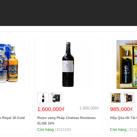
1,800,000₫
1,600,000₫
985,000₫
 Regal 18 Gold
Rượu vang Pháp Chateau Rombeau
Hộp Qùa tết Tài 
ELISE 16%
Còn hàng
| #115193
Còn hàng
| #13