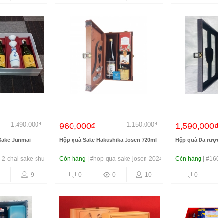
1,490,000₫
1,150,000₫
960,000₫
1,590,000
Sake Junmai
Hộp quà Sake Hakushika Josen 720ml
Hộp quà Da rượu
-2-chai-sake-shukon
Còn hàng
| #hop-qua-sake-josen-2024
Còn hàng
| #16
9
0
0
10
0