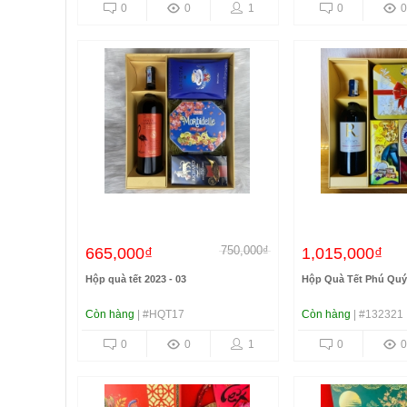
0
0
1
0
0
750,000₫
665,000₫
1,015,000₫
Hộp quà tết 2023 - 03
Hộp Quà Tết Phú Quý
Còn hàng
| #HQT17
Còn hàng
| #132321
0
0
1
0
0