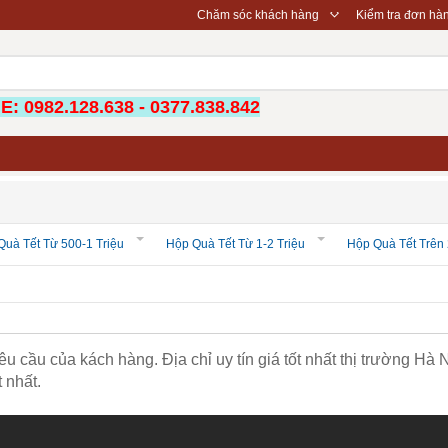
◇
Chăm sóc khách hàng
Kiểm tra đơn hà
: 0982.128.638 - 0377.838.842
Quà Tết Từ 500-1 Triệu
Hộp Quà Tết Từ 1-2 Triệu
Hộp Quà Tết Trên 
êu cầu của kách hàng. Địa chỉ uy tín giá tốt nhất thị trường Hà N
 nhất.