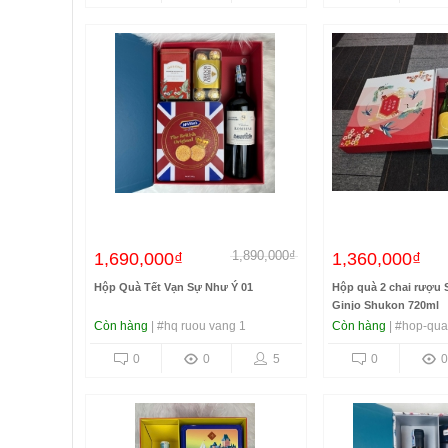
1,890,000₫
1,690,000₫
1,360,000₫
Hộp Quà Tết Vạn Sự Như Ý 01
Hộp quà 2 chai rượu 
Ginjo Shukon 720ml
Còn hàng
| #hq ruou vang 1
Còn hàng
| #hop-qua
0
0
5
0
0