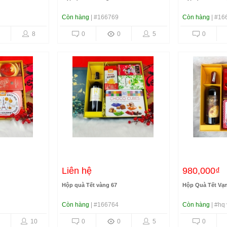
Còn hàng
| #166769
Còn hàng
| #16
8
0
0
5
0
Liên hệ
980,000₫
Hộp quà Tết vàng 67
Hộp Quà Tết Vạ
Còn hàng
| #166764
Còn hàng
| #hq 
10
0
0
5
0