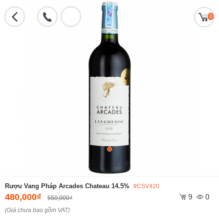
0
Rượu Vang Pháp Arcades Chateau 14.5%
#CSV420
480,000₫
9
0
550,000₫
(Giá chưa bao gồm VAT)