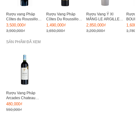
Rượu vang Pháp
Rượu Vang Pháp
Rượu Vang Ý XI
Rượu 
Côtes du Roussillon
Côtes Du Roussillon
MĂNG LE ARGILLE
BOUR
Chateau Rombeau
Vieiles Vignes 15%
Cabernet di Cabernet
Cabern
3,500,000₫
1,490,000₫
2,850,000₫
1,600
PHI 15%
15%
15%
3,900,000₫
1,650,000₫
3,200,000₫
1,780,
SẢN PHẨM ĐÃ XEM
Rượu Vang Pháp
Arcades Chateau
14.5%
480,000₫
550,000₫