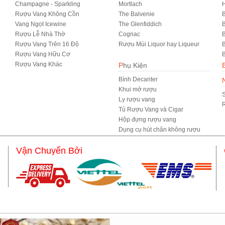
Champagne - Sparkling
Mortlach
Rượu Vang Không Cồn
The Balvenie
B
Vang Ngọt Icewine
The Glenfiddich
B
Rượu Lễ Nhà Thờ
Cognac
Rượu Vang Trên 16 Độ
Rượu Mùi Liquor hay Liqueur
B
Rượu Vang Hữu Cơ
B
Rượu Vang Khác
Phụ Kiện
Bình Decanter
Khui mở rượu
S
Ly rượu vang
R
Tủ Rượu Vang và Cigar
Hộp đựng rượu vang
Dụng cụ hút chân không rượu
Vận Chuyển Bởi