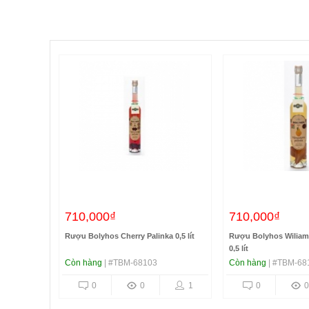
710,000₫
710,000₫
Rượu Bolyhos Cherry Palinka 0,5 lít
Rượu Bolyhos Wiliams
0,5 lít
Còn hàng
| #TBM-68103
Còn hàng
| #TBM-68
0
0
1
0
0