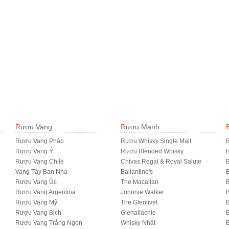
Rượu Vang
Rượu Mạnh
Rượu Vang Pháp
Rượu Whisky Single Malt
B
Rượu Vang Ý
Rượu Blended Whisky
Rượu Vang Chile
Chivas Regal & Royal Salute
B
Vang Tây Ban Nha
Ballantine's
B
Rượu Vang Úc
The Macallan
B
Rượu Vang Argentina
Johnnie Walker
B
Rượu Vang Mỹ
The Glenlivet
B
Rượu Vang Bịch
Glenallachie
Rượu Vang Trắng Ngon
Whisky Nhật