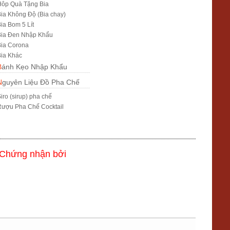
Hôp Quà Tặng Bia
ia Không Độ (Bia chay)
ia Bom 5 Lít
Bia Đen Nhập Khẩu
ia Corona
ia Khác
Bánh Kẹo Nhập Khẩu
Nguyên Liệu Đồ Pha Chế
iro (sirup) pha chế
ượu Pha Chế Cocktail
Chứng nhận bởi