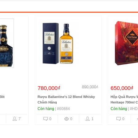
890,000₫
780,000₫
650,000₫
lit
Rượu Ballantine’s 12 Blend Whisky
Hộp Quà Rượu W
Chính Hãng
Heritage 700ml 
Còn hàng
| #60884
Còn hàng
| #HD
7
0
0
1
0