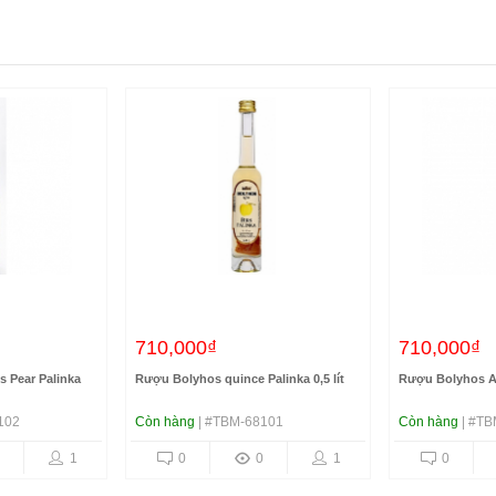
710,000₫
710,000₫
 Pear Palinka
Rượu Bolyhos quince Palinka 0,5 lít
Rượu Bolyhos Apr
102
Còn hàng
| #TBM-68101
Còn hàng
| #TB
1
0
0
1
0