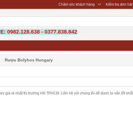
◇
Chăm sóc khách hàng
Kiểm tra đơn hà
: 0982.128.638 - 0377.838.842
Rượu Bolyhos Hungary
giá rẻ nhất thị trường HN TPHCM. Liên hệ với chúng tôi để được tư vấn tốt nhất