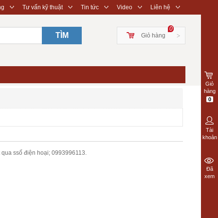
◇
◇
◇
◇
◇
ng
Tư vấn kỹ thuật
Tin tức
Video
Liên hệ
0
TÌM
Giỏ hàng
>
Giỏ
hàng
0
Tài
khoản
 qua ssố điện hoại; 0993996113.
Đã
xem