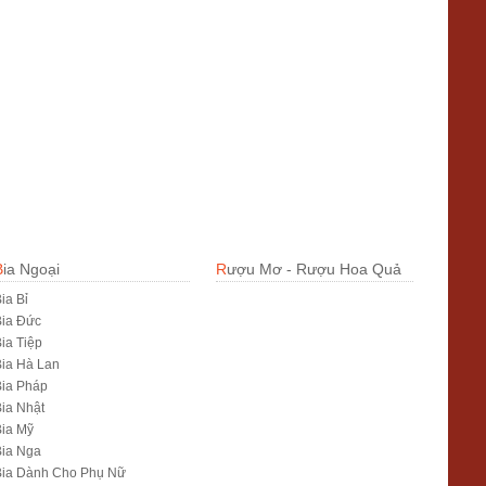
Bia Ngoại
Rượu Mơ - Rượu Hoa Quả
ia Bỉ
Bia Đức
ia Tiệp
ia Hà Lan
ia Pháp
ia Nhật
ia Mỹ
Bia Nga
Bia Dành Cho Phụ Nữ