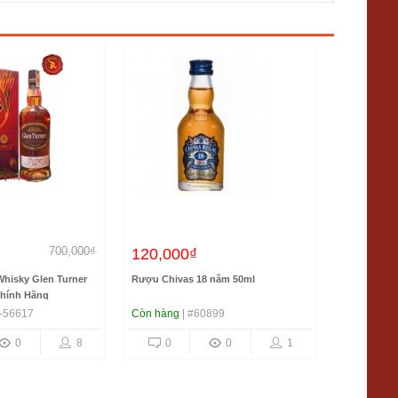
700,000₫
120,000₫
3,950,0
hisky Glen Turner
Rượu Chivas 18 năm 50ml
Rượu Macal
Chính Hãng
700ml
-56617
Còn hàng
| #60899
Còn hàng
|
0
8
0
0
1
0