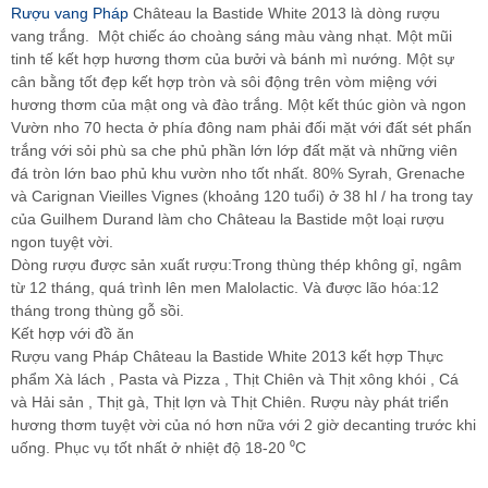
Rượu vang Pháp
Château la Bastide White 2013 là dòng rượu
vang trắng. Một chiếc áo choàng sáng màu vàng nhạt. Một mũi
tinh tế kết hợp hương thơm của bưởi và bánh mì nướng. Một sự
cân bằng tốt đẹp kết hợp tròn và sôi động trên vòm miệng với
hương thơm của mật ong và đào trắng. Một kết thúc giòn và ngon
Vườn nho 70 hecta ở phía đông nam phải đối mặt với đất sét phấn
trắng với sỏi phù sa che phủ phần lớn lớp đất mặt và những viên
đá tròn lớn bao phủ khu vườn nho tốt nhất. 80% Syrah, Grenache
và Carignan Vieilles Vignes (khoảng 120 tuổi) ở 38 hl / ha trong tay
của Guilhem Durand làm cho Château la Bastide một loại rượu
ngon tuyệt vời.
Dòng rượu được sản xuất rượu:Trong thùng thép không gỉ, ngâm
từ 12 tháng, quá trình lên men Malolactic. Và được lão hóa:12
tháng trong thùng gỗ sồi.
Kết hợp với đồ ăn
Rượu vang Pháp Château la Bastide White 2013 kết hợp Thực
phẩm Xà lách , Pasta và Pizza , Thịt Chiên và Thịt xông khói , Cá
và Hải sản , Thịt gà, Thịt lợn và Thịt Chiên. Rượu này phát triển
hương thơm tuyệt vời của nó hơn nữa với 2 giờ decanting trước khi
uống. Phục vụ tốt nhất ở nhiệt độ 18-20 ⁰C