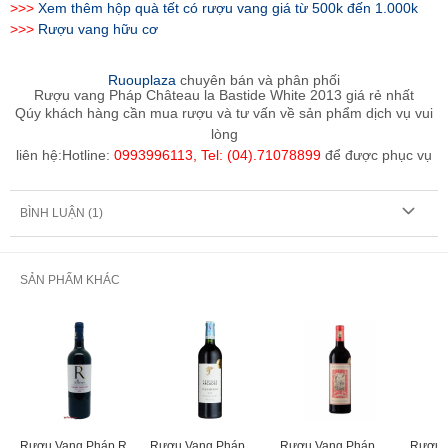
>>>
Xem thêm hộp quà tết có rượu vang giá từ 500k đến 1.000k
>>>
Rượu vang hữu cơ
Ruouplaza
chuyên bán và phân phối
Rượu vang Pháp Château la Bastide White 2013 giá rẻ nhất
Qúy khách hàng cần mua rượu và tư vấn về sản phẩm dịch vụ vui
lòng
liên hệ:Hotline:
0993996113, Tel: (04).71078899
để được phục vụ
BÌNH LUẬN (
1
)
SẢN PHẨM KHÁC
Rượu Vang Pháp R
Rượu Vang Pháp
Rượu Vang Pháp
Rượu 