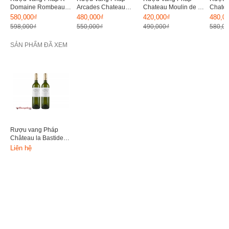
Domaine Rombeau
Arcades Chateau
Chateau Moulin de la
Chatea
Cabernet Sauvignon
14.5%
Faya 14.5%
Borde
580,000₫
480,000₫
420,000₫
480,0
14%
598,000₫
550,000₫
490,000₫
580,0
SẢN PHẨM ĐÃ XEM
Rượu vang Pháp
Château la Bastide
White 2013
Liên hệ