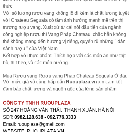
thức.
Với số lượng rượu vang khổng lồ đì kèm là chất lượng tuyệt
vời Chateau Seguala có tầm ảnh hưởng mạnh mẽ trên thị
trường rượu vang. Xuất xứ từ cái nôi đầu tiên của ngành
công nghiệp rượu thì Vang Pháp Chateau chắc hẳn không
thể không mang đến hương vị riêng, quyến rũ những '' dân
sành rượu '' của Việt Nam.
Kết hợp với thực phẩm: Thích hợp với các món ăn như thịt
bò, thịt heo, và các món nướng.
Mua Rượu vang Rượu vang Pháp Chateau Seguala Ở đâu
Với mức giá vô cùng hấp dẫn
Ruouplaza.vn
xin cam kết
đảm bảo chất lượng và nguồn gốc của từng sản phẩm.
CÔNG TY TNHH RUOUPLAZA
SỐ 247 HOÀNG VĂN THÁI, THANH XUÂN, HÀ NỘI
SĐT:
0982.128.638 - 092.776.3333
Email: ruouplaza@gmail.com
WEBSITE: RUOUPLAZA.VN