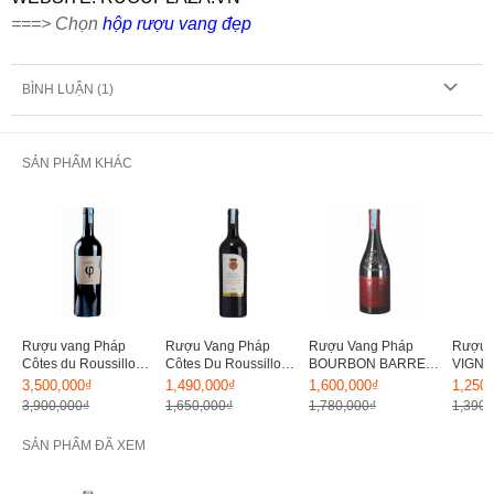
===> Chọn
hộp rượu vang đẹp
BÌNH LUẬN (
1
)
SẢN PHẨM KHÁC
Rượu vang Pháp
Rượu Vang Pháp
Rượu Vang Pháp
Rượu 
Côtes du Roussillon
Côtes Du Roussillon
BOURBON BARREL
VIGNO
Chateau Rombeau
Vieiles Vignes 15%
Cabernet Sauvignon
Cabern
3,500,000₫
1,490,000₫
1,600,000₫
1,250
PHI 15%
15%
Con G
3,900,000₫
1,650,000₫
1,780,000₫
1,390,
SẢN PHẨM ĐÃ XEM