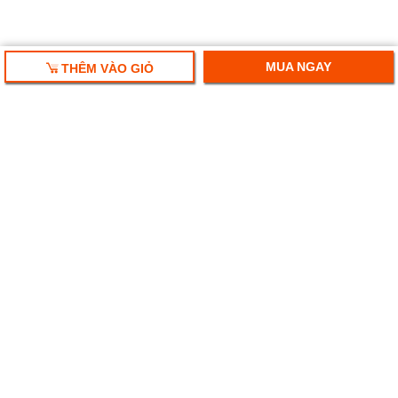
MUA NGAY
THÊM VÀO GIỎ
HỘP QUÀ TẾT 2018
HỘP QUÀ RƯỢU VANG