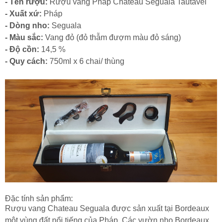
- Tên rượu:
Rượu vang Pháp Chateau Seguala Tautavel
- Xuất xứ:
Pháp
- Dòng nho:
Seguala
- Màu sắc:
Vang đỏ (đỏ thẫm đượm màu đỏ sáng)
- Độ cồn:
14,5 %
- Quy cách:
750ml x 6 chai/ thùng
Đặc tính sản phẩm:
Rượu vang Chateau Seguala được sản xuất tại Bordeaux
một vùng đất nổi tiếng của Pháp. Các vườn nho Bordeaux