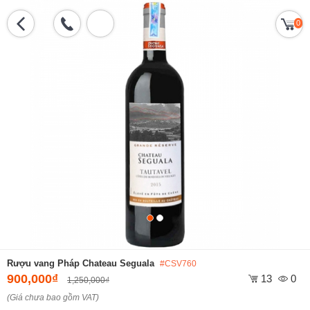
0
Rượu vang Pháp Chateau Seguala
#CSV760
900,000₫
13
0
1,250,000₫
(Giá chưa bao gồm VAT)