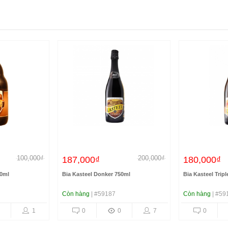
100,000₫
200,000₫
187,000₫
180,000₫
30ml
Bia Kasteel Donker 750ml
Bia Kasteel Trip
Còn hàng
| #59187
Còn hàng
| #59
1
0
0
7
0