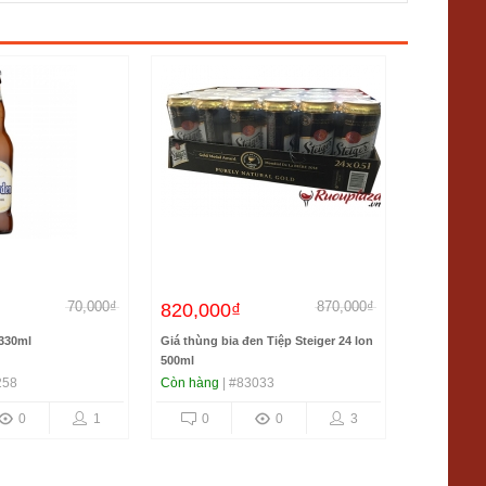
70,000₫
870,000₫
820,000₫
Liên hệ
330ml
Giá thùng bia đen Tiệp Steiger 24 lon
Bia chai Ph
500ml
258
Còn hàng
| #83033
Còn hàng
|
0
1
0
0
3
0