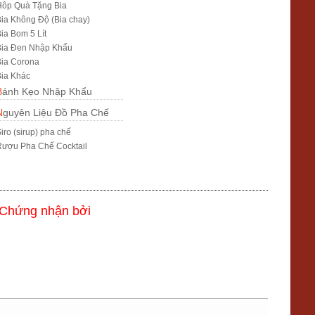
Hôp Quà Tặng Bia
ia Không Độ (Bia chay)
ia Bom 5 Lít
Bia Đen Nhập Khẩu
ia Corona
ia Khác
Bánh Kẹo Nhập Khẩu
Nguyên Liệu Đồ Pha Chế
iro (sirup) pha chế
ượu Pha Chế Cocktail
Chứng nhận bởi