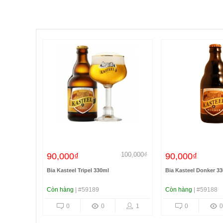
100,000₫
90,000₫
90,000₫
Bia Kasteel Tripel 330ml
Bia Kasteel Donker 3
Còn hàng
| #59189
Còn hàng
| #59188
0
0
1
0
0