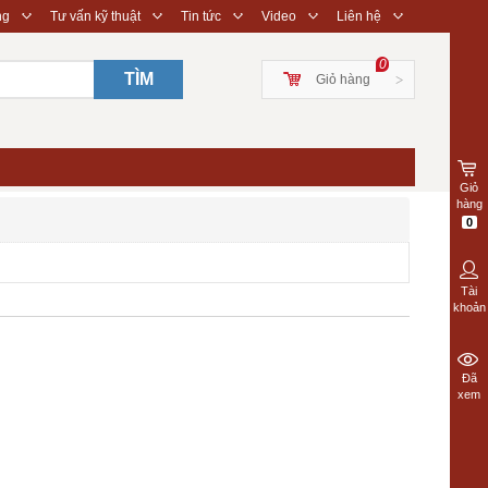
◇
◇
◇
◇
◇
ng
Tư vấn kỹ thuật
Tin tức
Video
Liên hệ
0
TÌM
Giỏ hàng
>
Giỏ
hàng
0
Tài
khoản
Đã
xem