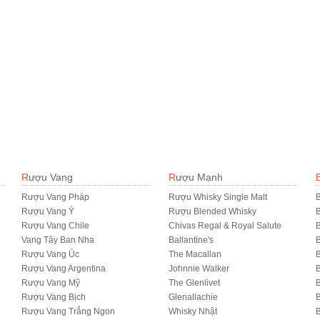
Rượu Vang
Rượu Mạnh
Rượu Vang Pháp
Rượu Whisky Single Malt
B
Rượu Vang Ý
Rượu Blended Whisky
Rượu Vang Chile
Chivas Regal & Royal Salute
B
Vang Tây Ban Nha
Ballantine's
B
Rượu Vang Úc
The Macallan
B
Rượu Vang Argentina
Johnnie Walker
B
Rượu Vang Mỹ
The Glenlivet
B
Rượu Vang Bịch
Glenallachie
Rượu Vang Trắng Ngon
Whisky Nhật