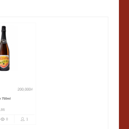
200,000₫
le 750ml
186
0
1