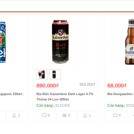
950,000₫
890,000₫
68,000₫
ngapore 330ml -
Bia Đức Kaiserdom Dark Lager 4.7%
Bia Hoegaarden 
Thùng 24 Lon 500ml
Còn hàng
| #155305
Còn hàng
| #59
1
0
0
1
0