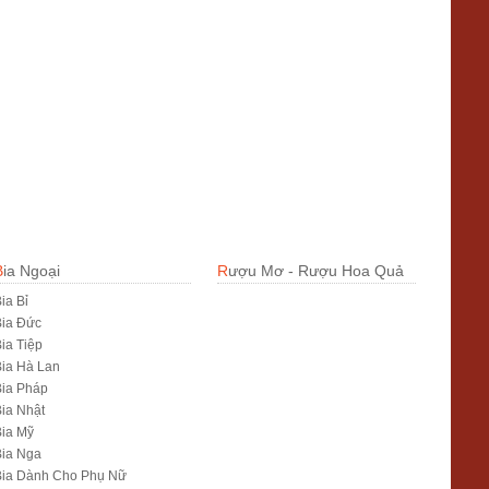
Bia Ngoại
Rượu Mơ - Rượu Hoa Quả
ia Bỉ
Bia Đức
ia Tiệp
ia Hà Lan
ia Pháp
ia Nhật
ia Mỹ
Bia Nga
Bia Dành Cho Phụ Nữ