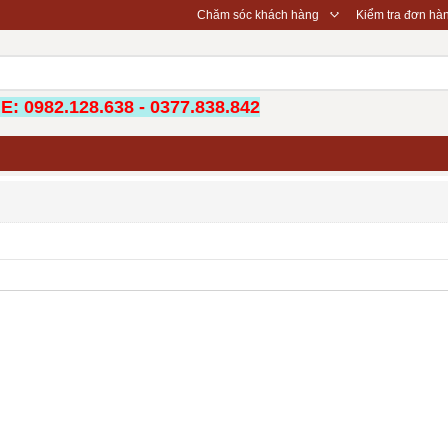
◇
Chăm sóc khách hàng
Kiểm tra đơn hà
: 0982.128.638 - 0377.838.842