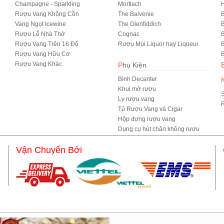
Champagne - Sparkling
Mortlach
Rượu Vang Không Cồn
The Balvenie
B
Vang Ngọt Icewine
The Glenfiddich
B
Rượu Lễ Nhà Thờ
Cognac
Rượu Vang Trên 16 Độ
Rượu Mùi Liquor hay Liqueur
B
Rượu Vang Hữu Cơ
B
Rượu Vang Khác
Phụ Kiện
Bình Decanter
Khui mở rượu
S
Ly rượu vang
R
Tủ Rượu Vang và Cigar
Hộp đựng rượu vang
Dụng cụ hút chân không rượu
Vận Chuyển Bởi