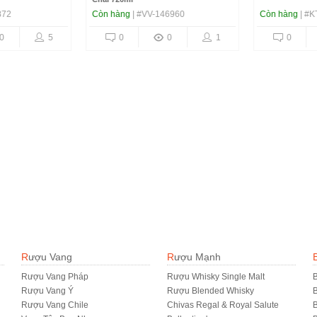
72
Còn hàng
| #VV-146960
Còn hàng
| #KT
5
0
0
1
0
Rượu Vang
Rượu Mạnh
Rượu Vang Pháp
Rượu Whisky Single Malt
B
Rượu Vang Ý
Rượu Blended Whisky
Rượu Vang Chile
Chivas Regal & Royal Salute
B