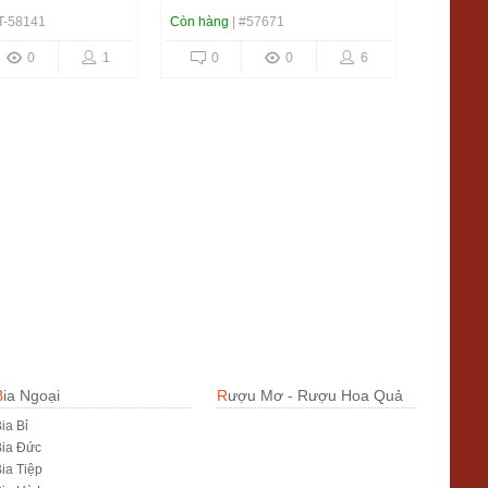
-58141
Còn hàng
| #57671
Còn hàng
|
0
1
0
0
6
0
Bia Ngoại
Rượu Mơ - Rượu Hoa Quả
ia Bỉ
Bia Đức
ia Tiệp