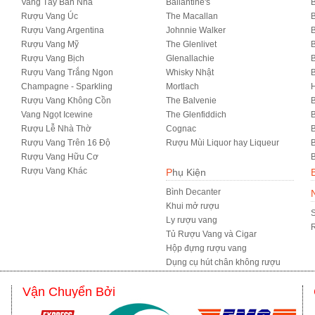
Vang Tây Ban Nha
Ballantine's
B
Rượu Vang Úc
The Macallan
B
Rượu Vang Argentina
Johnnie Walker
B
Rượu Vang Mỹ
The Glenlivet
B
Rượu Vang Bịch
Glenallachie
Rượu Vang Trắng Ngon
Whisky Nhật
Champagne - Sparkling
Mortlach
Rượu Vang Không Cồn
The Balvenie
B
Vang Ngọt Icewine
The Glenfiddich
B
Rượu Lễ Nhà Thờ
Cognac
Rượu Vang Trên 16 Độ
Rượu Mùi Liquor hay Liqueur
B
Rượu Vang Hữu Cơ
B
Rượu Vang Khác
Phụ Kiện
Bình Decanter
Khui mở rượu
S
Ly rượu vang
R
Tủ Rượu Vang và Cigar
Hộp đựng rượu vang
Dụng cụ hút chân không rượu
Vận Chuyển Bởi