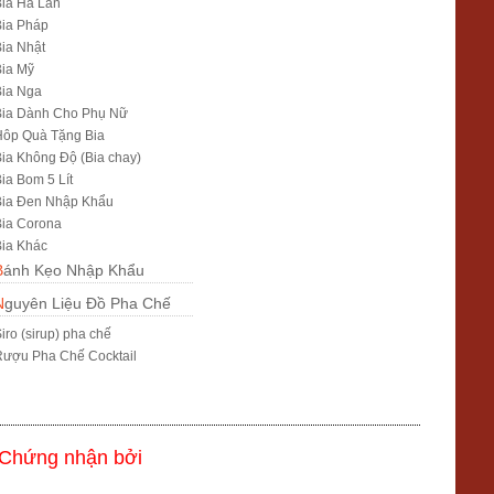
ia Hà Lan
ia Pháp
ia Nhật
ia Mỹ
Bia Nga
Bia Dành Cho Phụ Nữ
Hôp Quà Tặng Bia
ia Không Độ (Bia chay)
ia Bom 5 Lít
Bia Đen Nhập Khẩu
ia Corona
ia Khác
Bánh Kẹo Nhập Khẩu
Nguyên Liệu Đồ Pha Chế
iro (sirup) pha chế
ượu Pha Chế Cocktail
Chứng nhận bởi