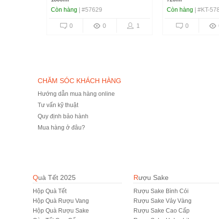
Còn hàng
| #57629
Còn hàng
| #KT-578
2
0
0
1
0
0
CHĂM SÓC KHÁCH HÀNG
Hướng dẫn mua hàng online
Tư vấn kỹ thuật
Quy định bảo hành
Mua hàng ở đâu?
Quà Tết 2025
Rượu Sake
Hộp Quà Tết
Rượu Sake Bình Cói
Hộp Quà Rượu Vang
Rượu Sake Vảy Vàng
Hộp Quà Rượu Sake
Rượu Sake Cao Cấp