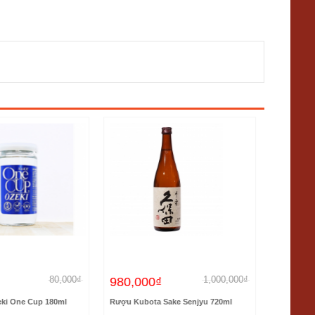
80,000₫
1,000,000₫
980,000₫
780,00
i One Cup 180ml
Rượu Kubota Sake Senjyu 720ml
Rượu Sake 