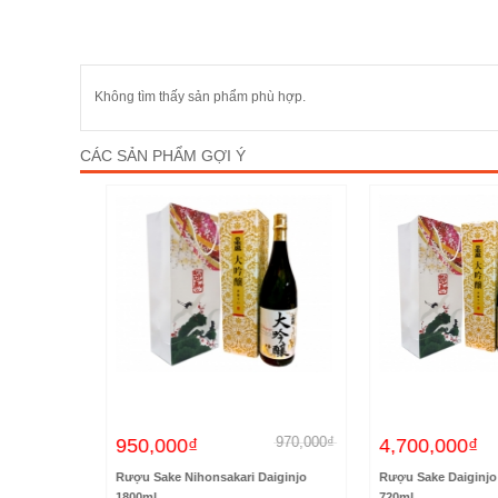
Không tìm thấy sản phẩm phù hợp.
CÁC SẢN PHẨM GỢI Ý
680,000₫
970,000₫
950,000₫
4,700,000₫
al 1800ml
Rượu Sake Nihonsakari Daiginjo
Rượu Sake Daiginjo 
1800ml
720ml