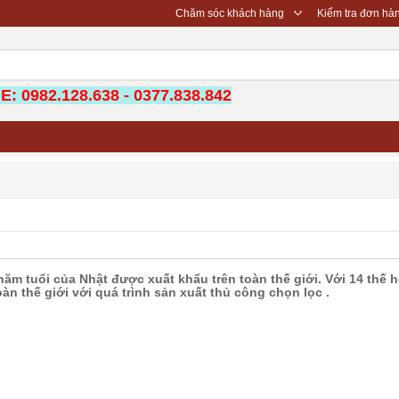
◇
Chăm sóc khách hàng
Kiểm tra đơn hà
: 0982.128.638 - 0377.838.842
m tuổi của Nhật được xuất khẩu trên toàn thế giới. Với 14 thế hệ
àn thế giới với quá trình sản xuất thủ công chọn lọc .