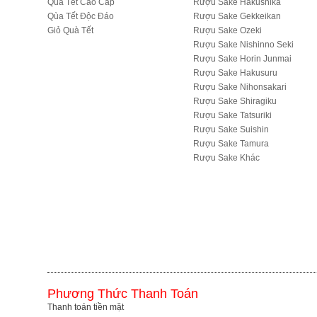
Qùa Tết Cao Cấp
Rượu Sake Hakushika
Qùa Tết Độc Đáo
Rượu Sake Gekkeikan
Giỏ Quà Tết
Rượu Sake Ozeki
Rượu Sake Nishinno Seki
Rượu Sake Horin Junmai
Rượu Sake Hakusuru
Rượu Sake Nihonsakari
Rượu Sake Shiragiku
Rượu Sake Tatsuriki
Rượu Sake Suishin
Rượu Sake Tamura
R­ượu Sake Khác
Phương Thức Thanh Toán
Thanh toán tiền mặt