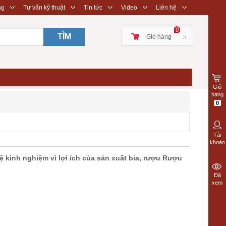
◇
◇
◇
◇
◇
ng
Tư vấn kỹ thuật
Tin tức
Video
Liên hệ
0
TÌM
Giỏ hàng
>
Giỏ
hàng
0
Tài
khoản
 kinh nghiệm vì lợi ích của sản xuất bia, rượu Rượu
Đã
xem