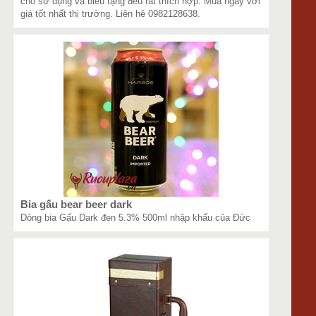
cho sử dụng và biếu tặng đều rất thích hợp. Mua ngay với
giá tốt nhất thị trường. Liên hệ 0982128638.
Bia gấu bear beer dark
Dòng bia Gấu Dark đen 5.3% 500ml nhập khẩu của Đức