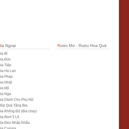
Bia Ngoại
Rượu Mơ - Rượu Hoa Quả
ia Bỉ
Bia Đức
ia Tiệp
ia Hà Lan
ia Pháp
ia Nhật
ia Mỹ
Bia Nga
Bia Dành Cho Phụ Nữ
Hôp Quà Tặng Bia
ia Không Độ (Bia chay)
ia Bom 5 Lít
Bia Đen Nhập Khẩu
ia Corona