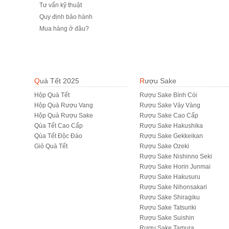
Tư vấn kỹ thuật
Quy định bảo hành
Mua hàng ở đâu?
Quà Tết 2025
Rượu Sake
Hộp Quà Tết
Rượu Sake Bình Cói
Hộp Quà Rượu Vang
Rượu Sake Vảy Vàng
Hộp Quà Rượu Sake
Rượu Sake Cao Cấp
Qùa Tết Cao Cấp
Rượu Sake Hakushika
Qùa Tết Độc Đáo
Rượu Sake Gekkeikan
Giỏ Quà Tết
Rượu Sake Ozeki
Rượu Sake Nishinno Seki
Rượu Sake Horin Junmai
Rượu Sake Hakusuru
Rượu Sake Nihonsakari
Rượu Sake Shiragiku
Rượu Sake Tatsuriki
Rượu Sake Suishin
Rượu Sake Tamura