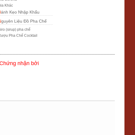
ia Khác
Bánh Kẹo Nhập Khẩu
Nguyên Liệu Đồ Pha Chế
iro (sirup) pha chế
ượu Pha Chế Cocktail
Chứng nhận bởi