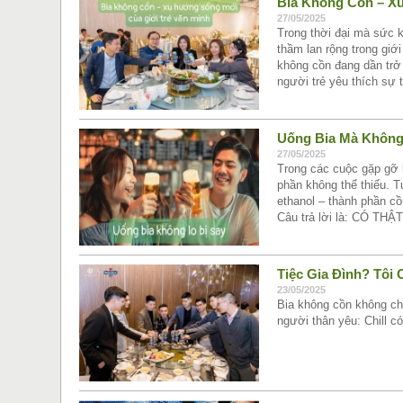
Bia Không Cồn – X
27/05/2025
Trong thời đại mà sức 
thầm lan rộng trong giớ
không cồn đang dần trở
người trẻ yêu thích sự 
Uống Bia Mà Không 
27/05/2025
Trong các cuộc gặp gỡ b
phần không thể thiếu. T
ethanol – thành phần cồ
Câu trả lời là: CÓ THẬT
Tiệc Gia Đình? Tôi
23/05/2025
Bia không cồn không ch
người thân yêu: Chill c