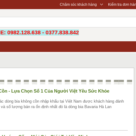
◇
Chăm sóc khách hàng
Kiểm tra đơn hà
: 0982.128.638 - 0377.838.842
Cồn - Lựa Chọn Số 1 Của Người Việt Yêu Sức Khỏe
các dòng bia không cồn nhập khẩu tại Việt Nam được khách hàng đánh
 và số lượng bán ra ổn định nhất đó là dòng bia Bavaria Hà Lan