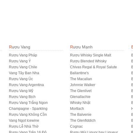
Rượu Vang
Rượu Mạnh
Rượu Vang Pháp
Rượu Whisky Single Malt
B
Rượu Vang Ý
Rượu Blended Whisky
Rượu Vang Chile
Chivas Regal & Royal Salute
B
Vang Tây Ban Nha
Ballantine's
B
Rượu Vang Úc
The Macallan
B
Rượu Vang Argentina
Johnnie Walker
B
Rượu Vang Mỹ
The Glenlivet
B
Rượu Vang Bịch
Glenallachie
Rượu Vang Trắng Ngon
Whisky Nhật
Champagne - Sparkling
Mortlach
Rượu Vang Không Cồn
The Balvenie
B
Vang Ngọt Icewine
The Glenfiddich
B
Rượu Lễ Nhà Thờ
Cognac
Rượu Vang Trên 16 Độ
Rượu Mùi Liquor hay Liqueur
B