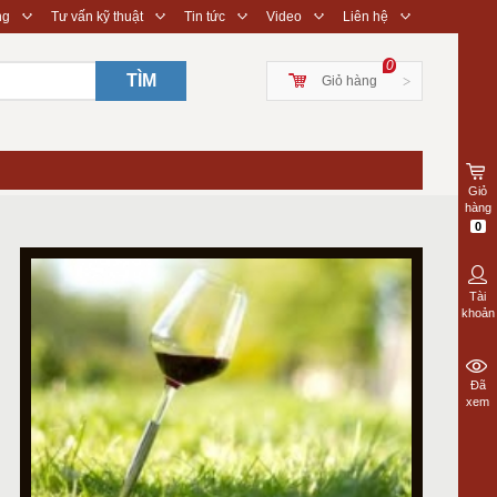
◇
◇
◇
◇
◇
ng
Tư vấn kỹ thuật
Tin tức
Video
Liên hệ
0
TÌM
Giỏ hàng
>
Giỏ
hàng
0
Tài
khoản
Đã
xem