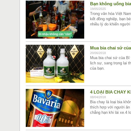
Bạn không uống bia
19/05/2025
Trong văn hóa Việt Nam,
kết đồng nghiệp, bạn bè
nhiều lý do khiến người
Mua bia chai sứ của
20/06/2018
Mua bia chai sứ của Bỉ 
lịch sự, sang trọng lại 
của bạn.
4 LOẠI BIA CHAY
08/04/2018
Bia chay là loại bia kh
thích hợp với người ăn 
chẳng hạn khi lái xe.4 l