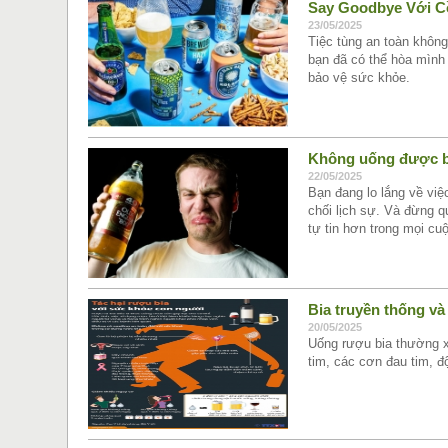
Say Goodbye Với Cồ
23/05/2025
Tiệc tùng an toàn khôn
bạn đã có thể hòa mình 
bảo vệ sức khỏe.
Không uống được bi
22/05/2025
Bạn đang lo lắng về việ
chối lịch sự. Và đừng 
tự tin hơn trong mọi cuộ
Bia truyền thống v
20/05/2025
Uống rượu bia thường xu
tim, các cơn đau tim, 