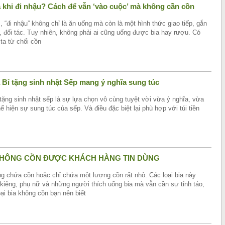
 khi đi nhậu? Cách để vẫn ‘vào cuộc’ mà không cần cồn
 “đi nhậu” không chỉ là ăn uống mà còn là một hình thức giao tiếp, gắn
, đối tác. Tuy nhiên, không phải ai cũng uống được bia hay rượu. Có
 ta từ chối cồn
 Bỉ tặng sinh nhật Sếp mang ý nghĩa sung túc
tặng sinh nhật sếp là sự lựa chọn vô cùng tuyệt vời vừa ý nghĩa, vừa
thể hiện sự sung túc của sếp. Và điều đặc biệt lại phù hợp với túi tiền
 KHÔNG CỒN ĐƯỢC KHÁCH HÀNG TIN DÙNG
ông chứa cồn hoặc chỉ chứa một lượng cồn rất nhỏ. Các loại bia này
kiêng, phụ nữ và những người thích uống bia mà vẫn cần sự tỉnh táo,
oại bia không cồn bạn nên biết