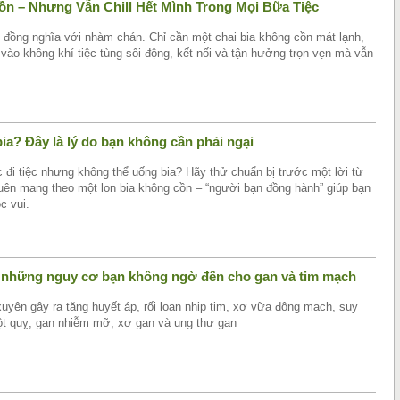
n – Nhưng Vẫn Chill Hết Mình Trong Mọi Bữa Tiệc
g đồng nghĩa với nhàm chán. Chỉ cần một chai bia không cồn mát lạnh,
vào không khí tiệc tùng sôi động, kết nối và tận hưởng trọn vẹn mà vẫn
a? Đây là lý do bạn không cần phải ngại
c đi tiệc nhưng không thể uống bia? Hãy thử chuẩn bị trước một lời từ
quên mang theo một lon bia không cồn – “người bạn đồng hành” giúp bạn
c vui.
à những nguy cơ bạn không ngờ đến cho gan và tim mạch
yên gây ra tăng huyết áp, rối loạn nhịp tim, xơ vữa động mạch, suy
đột quỵ, gan nhiễm mỡ, xơ gan và ung thư gan