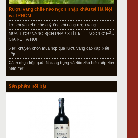
Rượu vang chile nào ngon nhập khẩu tại Hà Nội
và TPHCM
Lời khuyên cho các quý ông khi uống rượu vang
MUA RƯỢU VANG BỊCH PHÁP 3 LÍT 5 LÍT NGON Ở ĐÂU
GÍA RẺ HÀ NỘI
6 lời khuyên chọn mua hộp quà rượu vang cao cấp biếu
sếp
Cách chọn hộp quà tết sang trọng và độc đáo biếu sếp đón
năm mới
Sản phẩm nổi bật