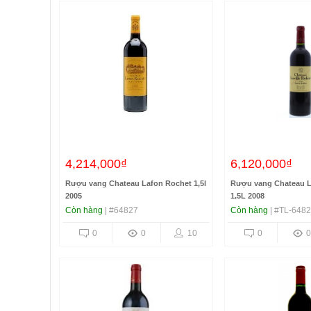
4,214,000₫
6,120,000₫
Rượu vang Chateau Lafon Rochet 1,5l
Rượu vang Chateau Le
2005
1,5L 2008
Còn hàng
| #64827
Còn hàng
| #TL-648
0
0
10
0
0