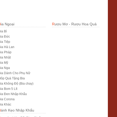
Bia Ngoại
Rượu Mơ - Rượu Hoa Quả
ia Bỉ
Bia Đức
ia Tiệp
ia Hà Lan
ia Pháp
ia Nhật
ia Mỹ
Bia Nga
Bia Dành Cho Phụ Nữ
Hôp Quà Tặng Bia
ia Không Độ (Bia chay)
ia Bom 5 Lít
Bia Đen Nhập Khẩu
ia Corona
ia Khác
Bánh Kẹo Nhập Khẩu