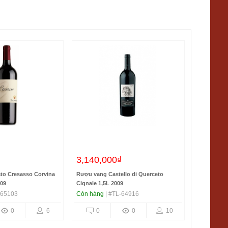
₫
3,140,000₫
to Cresasso Corvina
Rượu vang Castello di Querceto
009
Cignale 1,5L 2009
-65103
Còn hàng
| #TL-64916
0
6
0
0
10