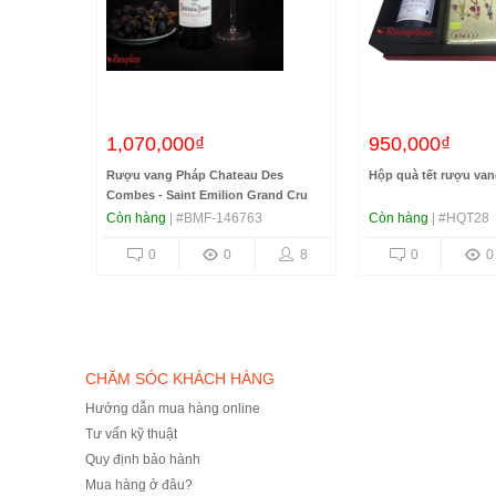
750,000₫
1,070,000₫
950,000₫
Rượu vang Pháp Chateau Des
Hộp quà tết rượu vang
Combes - Saint Emilion Grand Cru
Còn hàng
| #BMF-146763
Còn hàng
| #HQT28
8
0
0
8
0
0
CHĂM SÓC KHÁCH HÀNG
Hướng dẫn mua hàng online
Tư vấn kỹ thuật
Quy định bảo hành
Mua hàng ở đâu?