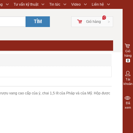
◇
◇
◇
◇
◇
ng
Tư vấn kỹ thuật
Tin tức
Video
Liên hệ
0
TÌM
Giỏ hàng
>
Giỏ
hàng
0
Tài
khoản
 rượu vang cao cấp của ý, chai 1,5 lít của Pháp và của Mỹ. Hộp được
Đã
xem