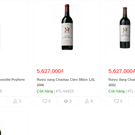
5,627,000₫
5,627,000
oville Poyferre
Rượu vang Chateau Clerc Milon 1,5L
Rượu Vang Chate
2006
2002
26
Còn hàng
| #TL-64825
Còn hàng
| #TL
5
0
0
8
0