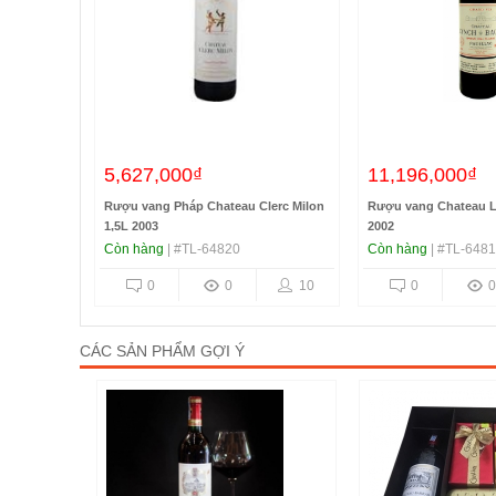
5,627,000₫
11,196,000₫
Rượu vang Pháp Chateau Clerc Milon
Rượu vang Chateau L
1,5L 2003
2002
Còn hàng
| #TL-64820
Còn hàng
| #TL-648
0
0
10
0
0
CÁC SẢN PHẨM GỢI Ý