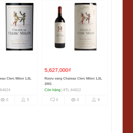
₫
5,627,000₫
au Clerc Milon 1,5L
Rượu vang Chateau Clerc Milon 1,5L
2001
-64824
Còn hàng
| #TL-64822
0
5
0
0
9