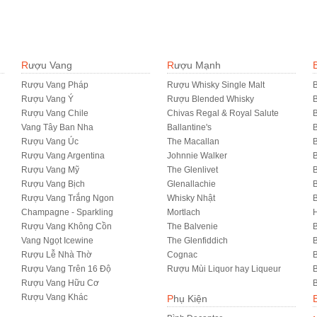
Rượu Vang
Rượu Mạnh
Rượu Vang Pháp
Rượu Whisky Single Malt
B
Rượu Vang Ý
Rượu Blended Whisky
Rượu Vang Chile
Chivas Regal & Royal Salute
B
Vang Tây Ban Nha
Ballantine's
B
Rượu Vang Úc
The Macallan
B
Rượu Vang Argentina
Johnnie Walker
B
Rượu Vang Mỹ
The Glenlivet
B
Rượu Vang Bịch
Glenallachie
Rượu Vang Trắng Ngon
Whisky Nhật
Champagne - Sparkling
Mortlach
Rượu Vang Không Cồn
The Balvenie
B
Vang Ngọt Icewine
The Glenfiddich
B
Rượu Lễ Nhà Thờ
Cognac
Rượu Vang Trên 16 Độ
Rượu Mùi Liquor hay Liqueur
B
Rượu Vang Hữu Cơ
B
Rượu Vang Khác
Phụ Kiện