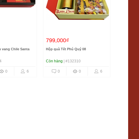
799,000₫
591,00
u vang Chile Santa
Hộp quà Tết Phú Quý 08
Hộp quà tế
Montmeyra
4
Còn hàng
| #132310
Còn hàng
|
0
6
0
0
6
0