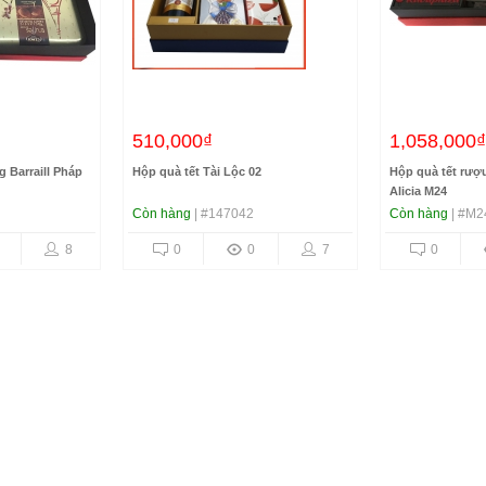
510,000₫
1,058,000₫
 Barraill Pháp
Hộp quà tết Tài Lộc 02
Hộp quà tết rượ
Alicia M24
Còn hàng
| #147042
Còn hàng
| #M2
8
0
0
7
0