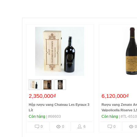
2,350,000₫
6,120,000₫
Hộp rượu vang Chateau Les Eyraux 3
Rượu vang Zenato Am
Lít
Valpolicella Riserve 1
Còn hàng
| #66603
Còn hàng
| #TL-651
0
0
6
0
0