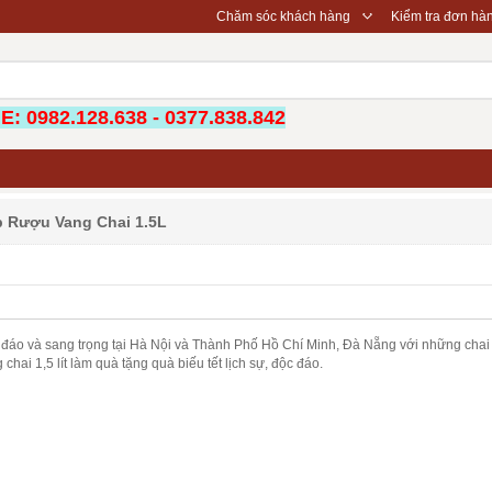
◇
Chăm sóc khách hàng
Kiểm tra đơn hà
: 0982.128.638 - 0377.838.842
 Rượu Vang Chai 1.5L
c đáo và sang trọng tại Hà Nội và Thành Phố Hồ Chí Minh, Đà Nẵng với những chai
ai 1,5 lít làm quà tặng quà biếu tết lịch sự, độc đáo.