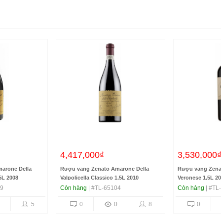
4,417,000₫
3,530,000
arone Della
Rượu vang Zenato Amarone Della
Rượu vang Zena
,5L 2008
Valpolicella Classico 1,5L 2010
Veronese 1,5L 2
09
Còn hàng
| #TL-65104
Còn hàng
| #TL
5
0
0
8
0