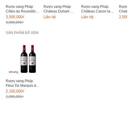
Rượu vang Pháp
Rượu vang Pháp
Rượu vang Pháp
Rượu 
Côtes du Roussillon
Chateau Duhart-
Château Canon la
Chate
Chateau Rombeau
Milon Pauillac Grand
Gaffelière Premier
750ml
3,500,000₫
Liên hệ
Liên hệ
2,500
PHI 15%
Cru Classé 2015
Grand Cru Classe
3,900,000₫
2016
SẢN PHẨM ĐÃ XEM
Rượu vang Pháp
Fleur De Marquis de
Terme 2012
2,100,000₫
2,980,000₫