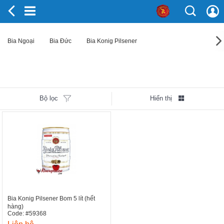
Bia Ngoại
Bia Đức
Bia Konig Pilsener
Bộ lọc
Hiển thị
Bia Konig Pilsener Bom 5 lít (hết
hàng)
Code: #59368