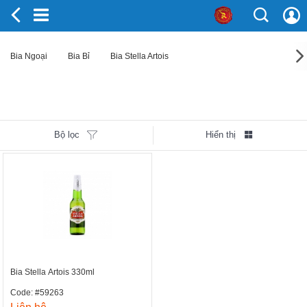
Bia Ngoại
Bia Bỉ
Bia Stella Artois
Bộ lọc
Hiển thị
Bia Stella Artois 330ml
Code: #59263