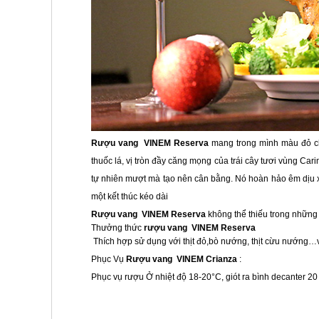
Rượu vang VINEM Reserva
mang trong mình màu đỏ ch
thuốc lá, vị tròn đầy căng mọng của trái cây tươi vùng Cari
tự nhiên mượt mà tạo nên cân bằng. Nó hoàn hảo êm dịu x
một kết thúc kéo dài
Rượu vang VINEM Reserva
không thể thiếu trong những
Thưởng thức
rượu vang VINEM Reserva
Thích hợp sử dụng với thịt đỏ,bò nướng, thịt cừu nướng…
Phục Vụ
Rượu vang VINEM Crianza
:
Phục vụ rượu Ở nhiệt độ 18-20°C, giót ra bình decanter 20 