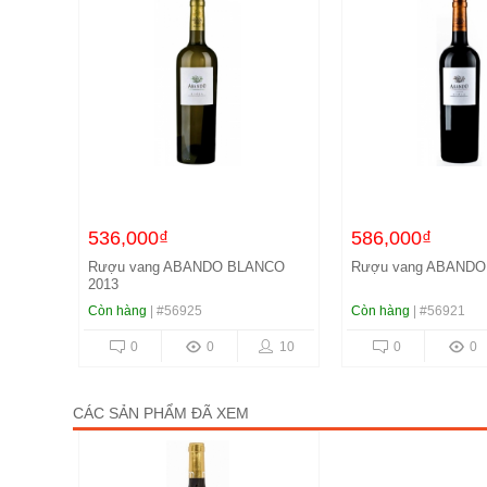
536,000₫
586,000₫
Rượu vang ABANDO BLANCO
Rượu vang ABANDO 
2013
Còn hàng
| #56925
Còn hàng
| #56921
0
0
10
0
0
CÁC SẢN PHẨM ĐÃ XEM