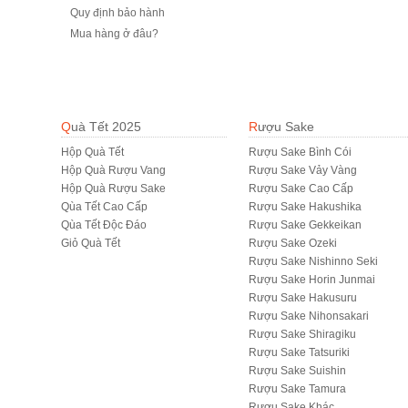
Quy định bảo hành
Mua hàng ở đâu?
Quà Tết 2025
Rượu Sake
Hộp Quà Tết
Rượu Sake Bình Cói
Hộp Quà Rượu Vang
Rượu Sake Vảy Vàng
Hộp Quà Rượu Sake
Rượu Sake Cao Cấp
Qùa Tết Cao Cấp
Rượu Sake Hakushika
Qùa Tết Độc Đáo
Rượu Sake Gekkeikan
Giỏ Quà Tết
Rượu Sake Ozeki
Rượu Sake Nishinno Seki
Rượu Sake Horin Junmai
Rượu Sake Hakusuru
Rượu Sake Nihonsakari
Rượu Sake Shiragiku
Rượu Sake Tatsuriki
Rượu Sake Suishin
Rượu Sake Tamura
R­ượu Sake Khác