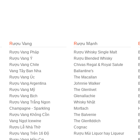
Rượu Vang
Rượu Mạnh
Rượu Vang Pháp
Rượu Whisky Single Malt
B
Rượu Vang Ý
Rượu Blended Whisky
Rượu Vang Chile
Chivas Regal & Royal Salute
B
Vang Tây Ban Nha
Ballantine's
B
Rượu Vang Úc
The Macallan
B
Rượu Vang Argentina
Johnnie Walker
B
Rượu Vang Mỹ
The Glenlivet
B
Rượu Vang Bịch
Glenallachie
Rượu Vang Trắng Ngon
Whisky Nhật
Champagne - Sparkling
Mortlach
Rượu Vang Không Cồn
The Balvenie
B
Vang Ngọt Icewine
The Glenfiddich
B
Rượu Lễ Nhà Thờ
Cognac
Rượu Vang Trên 16 Độ
Rượu Mùi Liquor hay Liqueur
B
Rượu Vang Hữu Cơ
B