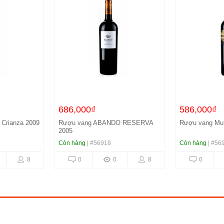
686,000₫
586,000₫
Crianza 2009
Rượu vang ABANDO RESERVA
Rượu vang Mut
2005
Còn hàng
| #56918
Còn hàng
| #56
8
0
0
8
0