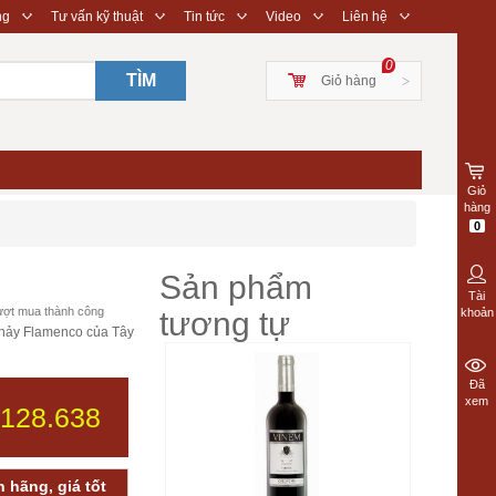
◇
◇
◇
◇
◇
ng
Tư vấn kỹ thuật
Tin tức
Video
Liên hệ
0
TÌM
Giỏ hàng
>
Giỏ
hàng
0
Sản phẩm
Tài
ợt mua thành công
tương tự
khoản
hảy Flamenco của Tây
Đã
xem
.128.638
 hãng, giá tốt