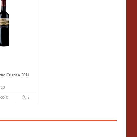
uo Crianza 2011
916
0
8