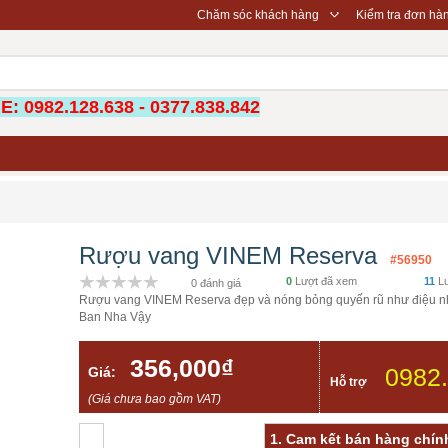
◇
Chăm sóc khách hàng
Kiểm tra đơn hà
: 0982.128.638 - 0377.838.842
Rượu vang VINEM Reserva
#56950
0
Lượt đã xem
11
Lư
0 đánh giá
Rượu vang VINEM Reserva đẹp và nóng bỏng quyến rũ như điệu n
Ban Nha Vậy
356,000₫
0982
Giá:
Hỗ trợ
(Giá chưa bao gồm VAT)
1. Cam kết bán hàng chính