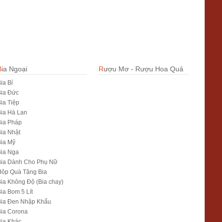
Bia Ngoại
Rượu Mơ - Rượu Hoa Quả
ia Bỉ
Bia Đức
ia Tiệp
ia Hà Lan
ia Pháp
ia Nhật
ia Mỹ
Bia Nga
Bia Dành Cho Phụ Nữ
Hôp Quà Tặng Bia
ia Không Độ (Bia chay)
ia Bom 5 Lít
Bia Đen Nhập Khẩu
ia Corona
ia Khác