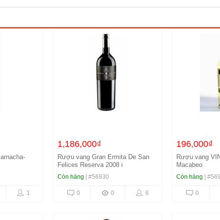
1,186,000₫
196,000₫
arnacha-
Rượu vang Gran Ermita De San
Rượu vang VI
Felices Reserva 2008 i
Macabeo
Còn hàng
| #56930
Còn hàng
| #56
1
0
0
6
0