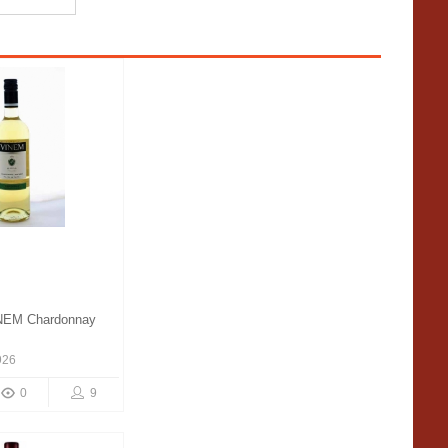
NEM Chardonnay
926
0
9