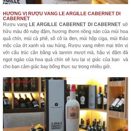
HƯƠNG VỊ RƯỢU VANG LE ARGILLE CABERNET DI
CABERNET
Rượu vang
LE ARGILLE CABERNET DI CABERNET
sở
hữu màu đỏ ruby đậm, hương thơm nồng nàn của mùi hoa
quả chín, mùi cà phê, sô cô la đen, mùi hộp ciga, mùi thảo
mộc của ớt xanh và rau húng. Rượu vang mềm mại tròn vị
với cấu trúc cân bằng và tannin mượt mà, hậu vị đậm đà
ngọt ngào của hoa quả chín sẽ lưu lại vị giác của bạn và
cho bạn cảm giác bay bổng thực sự trong nhiều giờ.