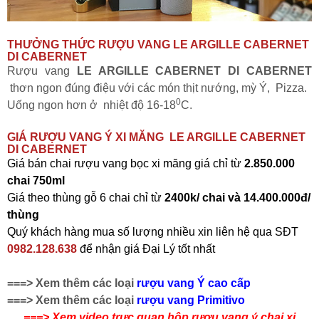
THƯỞNG THỨC RƯỢU VANG LE ARGILLE CABERNET
DI CABERNET
Rượu vang
LE ARGILLE CABERNET DI CABERNET
thơn ngon đúng điệu với các món thịt nướng, mỳ Ý, Pizza.
0
Uống ngon hơn ở nhiệt độ 16-18
C.
GIÁ RƯỢU VANG Ý XI MĂNG
LE ARGILLE CABERNET
DI CABERNET
Giá bán chai rượu vang bọc xi măng giá chỉ từ
2.850.000
chai 750ml
Giá theo thùng gỗ 6 chai chỉ từ
2400k/ chai và 14.400.000đ/
thùng
Quý khách hàng mua số lượng nhiều xin liên hệ qua SĐT
0982.128.638
để nhận giá Đại Lý tốt nhất
===> Xem thêm các loại
rượu vang Ý cao cấp
===> Xem thêm các loại
rượu vang
Primitivo
===> Xem video trực quan hộp rượu vang ý chai xi