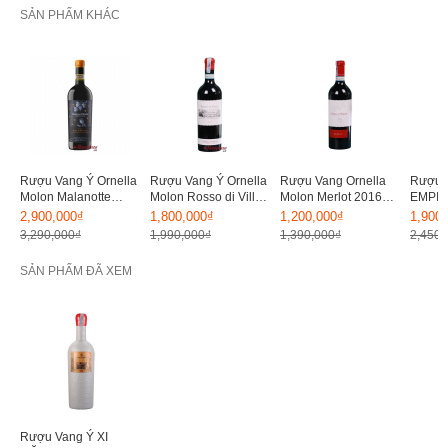
SẢN PHẨM KHÁC
Rượu Vang Ý Ornella
Rượu Vang Ý Ornella
Rượu Vang Ornella
Rượu 
Molon Malanotte
Molon Rosso di Villa
Molon Merlot 2016
EMPIRE
DOCG Piave 14%
Doc Piave 15%
15.5%
18.6% 
2,900,000₫
1,800,000₫
1,200,000₫
1,900
3,290,000₫
1,990,000₫
1,390,000₫
2,450,
SẢN PHẨM ĐÃ XEM
Rượu Vang Ý XI