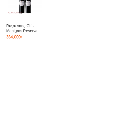
Rượu vang Chile
Montgras Reserva
Cabernet
364,000₫