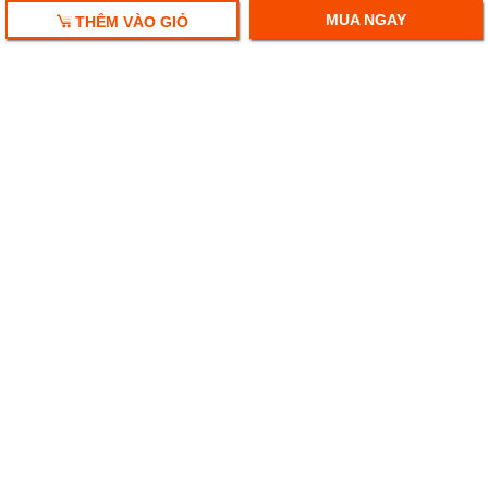
MUA NGAY
THÊM VÀO GIỎ
HỘP QUÀ TẾT 2018
HỘP QUÀ RƯỢU VANG
RƯỢU VANG NHẬP KHẨU