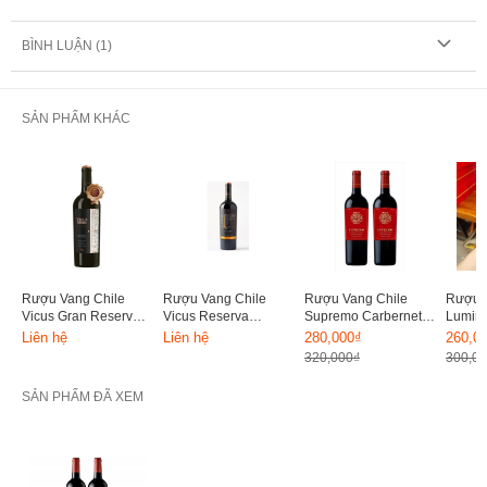
BÌNH LUẬN (
1
)
SẢN PHẨM KHÁC
Rượu Vang Chile
Rượu Vang Chile
Rượu Vang Chile
Rượu V
Vicus Gran Reserva
Vicus Reserva
Supremo Carbernet
Lumini
13.8% 750ml
Cabernet Sauvignon
Sauvignon Gran
Sauvi
Liên hệ
Liên hệ
280,000₫
260,0
13.5% 750ml
Reserva 10.5%
750ml
320,000₫
300,0
750ml
SẢN PHẨM ĐÃ XEM