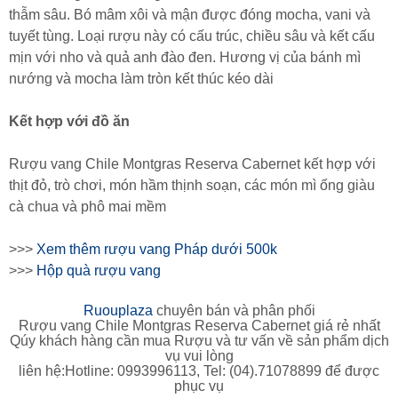
thẫm sâu. Bó mâm xôi và mận được đóng mocha, vani và
tuyết tùng. Loại rượu này có cấu trúc, chiều sâu và kết cấu
mịn với nho và quả anh đào đen. Hương vị của bánh mì
nướng và mocha làm tròn kết thúc kéo dài
Kết hợp với đồ ăn
Rượu vang Chile Montgras Reserva Cabernet kết hợp với
thịt đỏ, trò chơi, món hầm thịnh soạn, các món mì ống giàu
cà chua và phô mai mềm
>>>
Xem thêm rượu vang Pháp dưới 500k
>>>
Hộp quà rượu vang
Ruouplaza
chuyên bán và phân phối
Rượu vang Chile Montgras Reserva Cabernet giá rẻ nhất
Qúy khách hàng cần mua Rượu và tư vấn về sản phẩm dịch
vụ vui lòng
liên hệ:Hotline: 0993996113, Tel: (04).71078899 để được
phục vụ