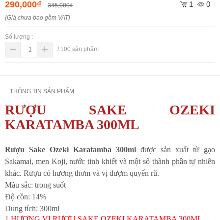
290,000₫
1
0
345,000₫
(Giá chưa bao gồm VAT)
Số lượng :
/
100
sản phẩm
THÔNG TIN SẢN PHẨM
RƯỢU SAKE OZEKI
KARATAMBA 300ML
Rượu Sake Ozeki Karatamba 300ml
được sản xuất từ gạo
Sakamai, men Koji, nước tinh khiết và một số thành phần tự nhiên
khác. Rượu có hương thơm và vị đượm quyến rũ.
Màu sắc: trong suốt
Độ cồn: 14%
Dung tích: 300ml
1.HƯƠNG VỊ RƯỢU SAKE OZEKI KARATAMBA 300ML