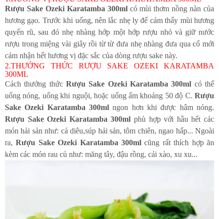
Rượu Sake Ozeki Karatamba 300ml
có mùi thơm nồng nàn của
hương gạo. Trước khi uống, nên lắc nhẹ ly để cảm thấy mùi hương
quyến rũ, sau đó nhẹ nhàng hớp một hớp rượu nhỏ và giữ nước
rượu trong miệng vài giây rồi từ từ đưa nhẹ nhàng đưa qua cổ mới
cảm nhận hết hương vị đặc sắc của dòng rượu sake này.
2.THƯỞNG THỨC RƯỢU SAKE OZEKI KARATAMBA
300ML
Cách thưởng thức
Rượu Sake Ozeki Karatamba 300ml
có thể
uống nóng, uống khi nguội, hoặc uống ấm khoảng 50 độ C.
Rượu
Sake Ozeki Karatamba 300ml
ngon hơn khi được hâm nóng.
Rượu Sake Ozeki Karatamba 300ml
phù hợp với hầu hết các
món hải sản như: cá diêu,súp hải sản, tôm chiên, ngao hấp... Ngoài
ra,
Rượu Sake Ozeki Karatamba 300ml
cũng rất thích hợp ăn
kèm các món rau củ như: măng tây, đậu rồng, cải xào, xu xu...