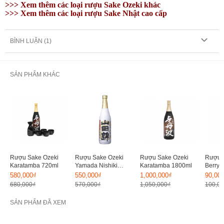
>>> Xem thêm
các loại rượu
Sake Ozeki khác
>>> Xem thêm
các loại rượu Sake Nhật cao cấp
BÌNH LUẬN (
1
)
SẢN PHẨM KHÁC
Rượu Sake Ozeki
Rượu Sake Ozeki
Rượu Sake Ozeki
Rượu S
Karatamba 720ml
Yamada Nishiki
Karatamba 1800ml
Berry 
720ml
180ml
580,000₫
550,000₫
1,000,000₫
90,00
680,000₫
570,000₫
1,050,000₫
100,0
SẢN PHẨM ĐÃ XEM