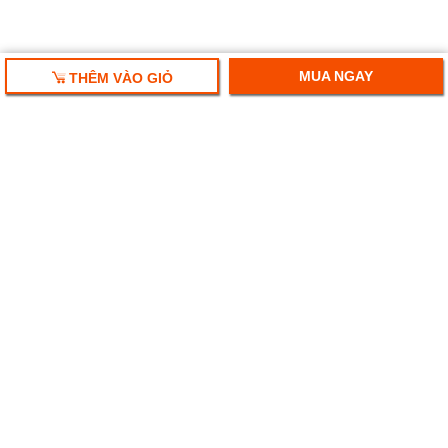
MUA NGAY
THÊM VÀO GIỎ
HỘP QUÀ TẾT 2018
HỘP QUÀ RƯỢU VANG