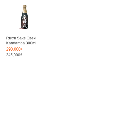
Rượu Sake Ozeki
Karatamba 300ml
290,000₫
345,000₫