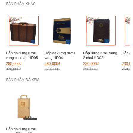
SẢN PHẨM KHÁC
Hộp da đựng rượu
Hộp da đựng rượu
Hộp đựng rượu vang
Hộp da
vang cao cấp HD05
vang HD04
2 chai HD02
280,000₫
280,000₫
230,000₫
230,0
320,000₫
320,000₫
250,000₫
260,0
SẢN PHẨM ĐÃ XEM
Hộp da đựng rượu