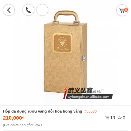
0
Hộp da đựng rượu vang đôi hoa hồng vàng
#60586
210,000₫
13
0
(Giá chưa bao gồm VAT)