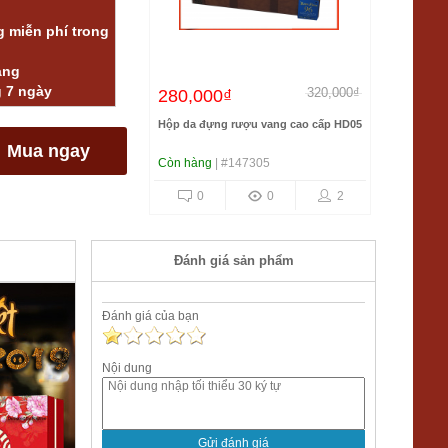
 miễn phí trong
àng
g 7 ngày
320,000₫
280,000₫
Hộp da đựng rượu vang cao cấp HD05
Mua ngay
Còn hàng
| #147305
0
0
2
Đánh giá sản phẩm
Đánh giá của bạn
Nội dung
Gửi đánh giá