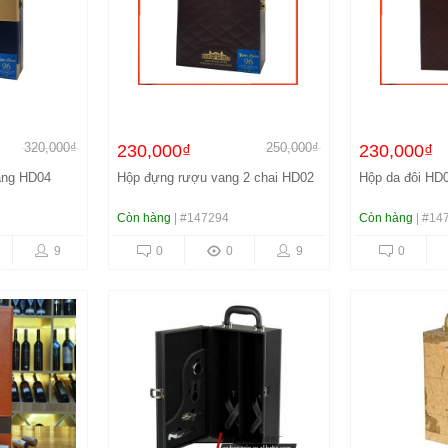
320,000₫
250,000₫
230,000₫
230,000₫
ang HD04
Hộp đựng rượu vang 2 chai HD02
Hộp da đôi HD
Còn hàng
| #147294
Còn hàng
| #14
9
0
0
9
0