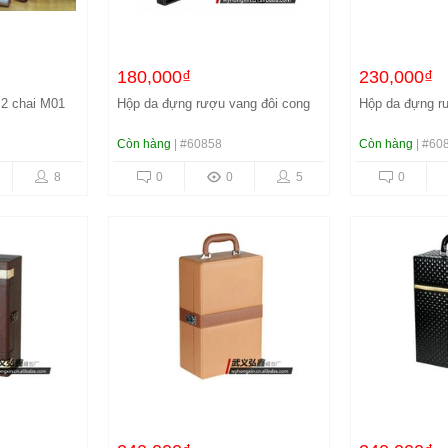
180,000₫
230,000₫
2 chai M01
Hộp da đựng rượu vang đôi cong
Hộp da đựng r
Còn hàng
| #60858
Còn hàng
| #60
8
0
0
5
0