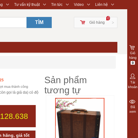
◇
◇
◇
◇
◇
ng
Tư vấn kỹ thuật
Tin tức
Video
Liên hệ
0
TÌM
Giỏ hàng
>
Giỏ
hàng
0
Sản phẩm
25
Tài
ợt mua thành công
tương tự
khoản
còn gọi là giả da) có độ
Đã
xem
.128.638
 hãng, giá tốt