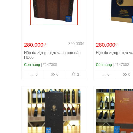
320,000₫
280,000₫
280,000₫
Hộp da đựng rượu vang cao cấp
Hộp da đựng rượu v
HD05
Còn hàng
| #147305
Còn hàng
| #147302
0
0
2
0
0