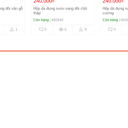
240,000₫
240,000₫
ng đôi vân gỗ
Hộp da đựng rượu vang đôi chữ
Hộp da đựng r
thập
cương
Còn hàng
| #60846
Còn hàng
| #60
1
0
0
9
0