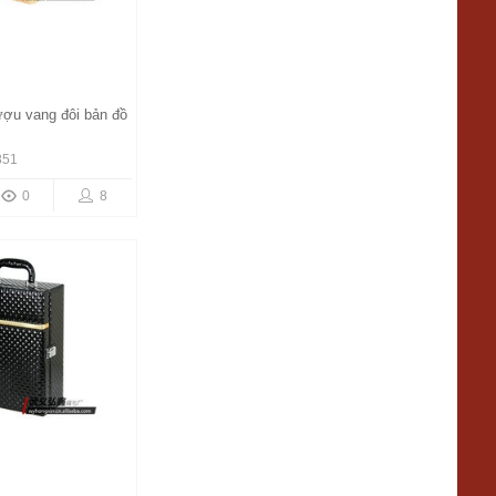
ượu vang đôi bản đồ
851
0
8