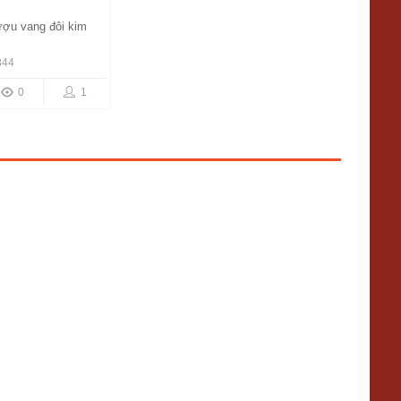
ượu vang đôi kim
844
0
1