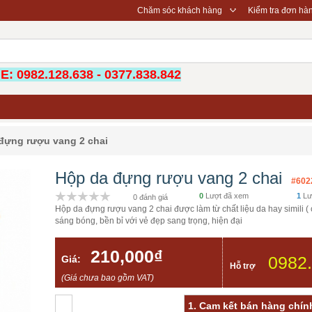
◇
Chăm sóc khách hàng
Kiểm tra đơn hà
: 0982.128.638 - 0377.838.842
đựng rượu vang 2 chai
Hộp da đựng rượu vang 2 chai
#602
0
Lượt đã xem
1
Lư
0 đánh giá
Hộp da đựng rượu vang 2 chai được làm từ chất liệu da hay simili ( 
sáng bóng, bền bỉ với vẻ đẹp sang trọng, hiện đại
210,000₫
0982
Giá:
Hỗ trợ
(Giá chưa bao gồm VAT)
1. Cam kết bán hàng chính