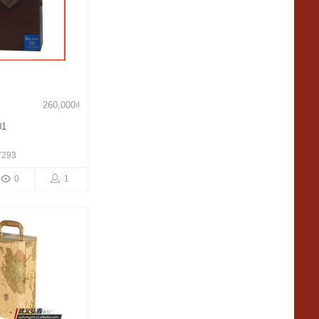
260,000₫
01
7293
0
1