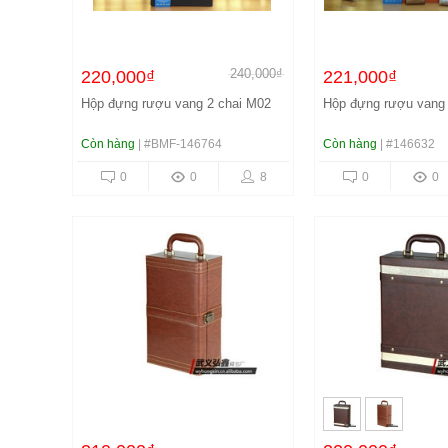
240,000₫
220,000₫
221,000₫
Hộp đựng rượu vang 2 chai M02
Hộp đựng rượu vang 
Còn hàng
| #BMF-146764
Còn hàng
| #146632
0
0
8
0
0