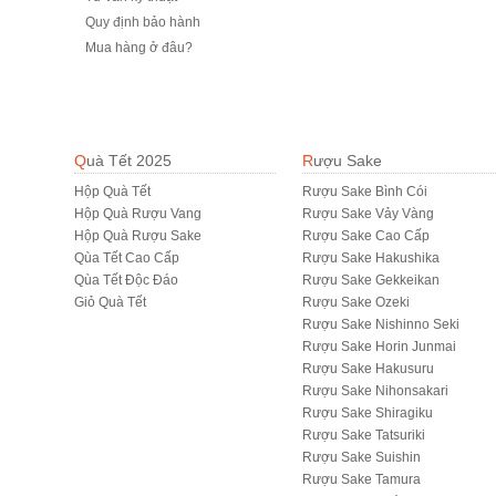
Quy định bảo hành
Mua hàng ở đâu?
Quà Tết 2025
Rượu Sake
Hộp Quà Tết
Rượu Sake Bình Cói
Hộp Quà Rượu Vang
Rượu Sake Vảy Vàng
Hộp Quà Rượu Sake
Rượu Sake Cao Cấp
Qùa Tết Cao Cấp
Rượu Sake Hakushika
Qùa Tết Độc Đáo
Rượu Sake Gekkeikan
Giỏ Quà Tết
Rượu Sake Ozeki
Rượu Sake Nishinno Seki
Rượu Sake Horin Junmai
Rượu Sake Hakusuru
Rượu Sake Nihonsakari
Rượu Sake Shiragiku
Rượu Sake Tatsuriki
Rượu Sake Suishin
Rượu Sake Tamura