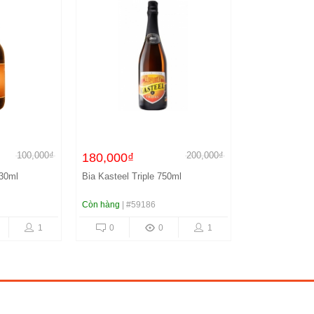
100,000₫
200,000₫
180,000₫
330ml
Bia Kasteel Triple 750ml
Còn hàng
| #59186
1
0
0
1