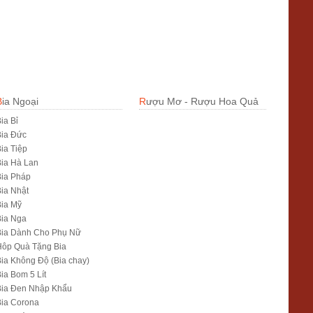
Bia Ngoại
Rượu Mơ - Rượu Hoa Quả
ia Bỉ
Bia Đức
ia Tiệp
ia Hà Lan
ia Pháp
ia Nhật
ia Mỹ
Bia Nga
Bia Dành Cho Phụ Nữ
Hôp Quà Tặng Bia
ia Không Độ (Bia chay)
ia Bom 5 Lít
Bia Đen Nhập Khẩu
ia Corona