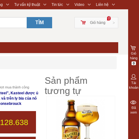
◇
◇
◇
◇
◇
ng
Tư vấn kỹ thuật
Tin tức
Video
Liên hệ
0
TÌM
Giỏ hàng
>
Giỏ
hàng
0
Sản phẩm
Tài
ợt mua thành công
tương tự
khoản
teel", Kasteel được ủ
 và trên ly bia của nó
 Honsebrouck
Đã
xem
.128.638