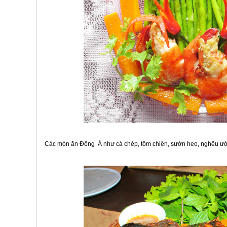
Các món ăn Đông Á như cá chép, tôm chiên, sườn heo, nghêu ướp...