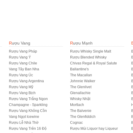
Rượu Vang
Rượu Mạnh
Rượu Vang Pháp
Rượu Whisky Single Malt
B
Rượu Vang Ý
Rượu Blended Whisky
Rượu Vang Chile
Chivas Regal & Royal Salute
B
Vang Tây Ban Nha
Ballantine's
B
Rượu Vang Úc
The Macallan
B
Rượu Vang Argentina
Johnnie Walker
B
Rượu Vang Mỹ
The Glenlivet
B
Rượu Vang Bịch
Glenallachie
Rượu Vang Trắng Ngon
Whisky Nhật
Champagne - Sparkling
Mortlach
Rượu Vang Không Cồn
The Balvenie
B
Vang Ngọt Icewine
The Glenfiddich
B
Rượu Lễ Nhà Thờ
Cognac
Rượu Vang Trên 16 Độ
Rượu Mùi Liquor hay Liqueur
B