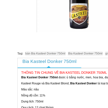
Tag:
bán Bia Kasteel Donker 750ml
Bia Kasteel Donker 750ml
g
Bia Kasteel Donker 750ml
THÔNG TIN CHUNG VỀ BIA KASTEEL DONKER 750ML
Bia Kasteel Donker 750ml
được ủ bằng nước, men, hoa bia, đ
Kasteel Rouge và Bia Kasteel Blond;
Bia Kasteel Donker
là loại 
Màu sắc: nâu
Nồng độ cồn: 11%
Dung tích: 750ml
Quy cách: 12 chai/ thùng