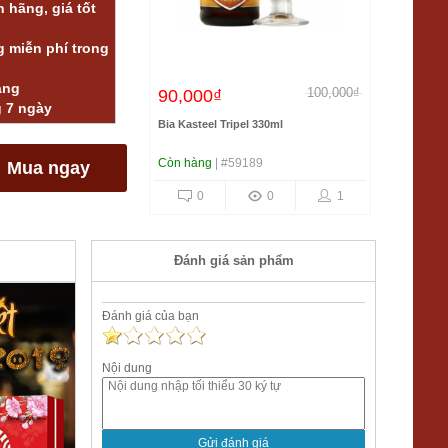
 hãng, giá tốt
 miễn phí trong
àng
100,000₫
90,000₫
g 7 ngày
Bia Kasteel Tripel 330ml
Còn hàng
| #59189
Mua ngay
0
0
1
Đánh giá sản phẩm
Đánh giá của bạn
Nội dung
Gửi đánh giá