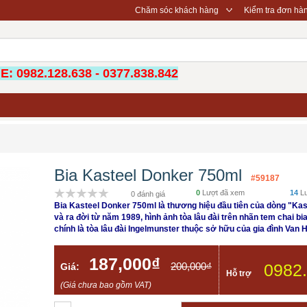
◇
Chăm sóc khách hàng
Kiểm tra đơn hà
: 0982.128.638 - 0377.838.842
Bia Kasteel Donker 750ml
#59187
0
Lượt đã xem
14
Lư
0 đánh giá
Bia Kasteel Donker 750ml là thương hiệu đầu tiên của dòng "Kas
và ra đời từ năm 1989, hình ảnh tòa lâu đài trên nhãn tem chai bia
chính là tòa lâu đài Ingelmunster thuộc sở hữu của gia đình Van
187,000₫
200,000₫
0982
Giá:
Hỗ trợ
(Giá chưa bao gồm VAT)