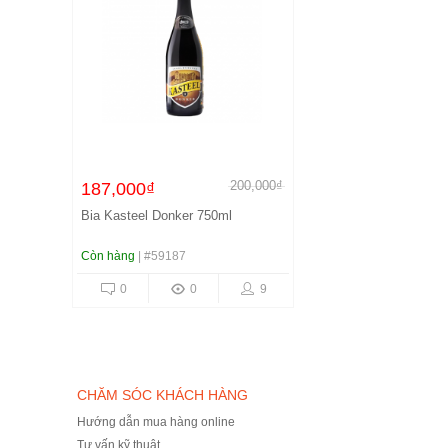
200,000₫
187,000₫
Bia Kasteel Donker 750ml
Còn hàng
| #59187
0
0
9
CHĂM SÓC KHÁCH HÀNG
Hướng dẫn mua hàng online
Tư vấn kỹ thuật