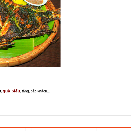
quà biếu
t,
, tặng, tiếp khách...