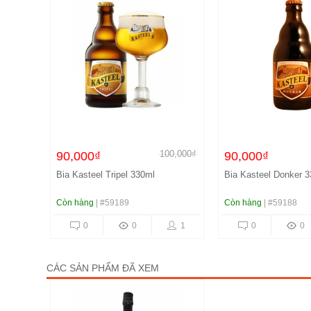
100,000₫
90,000₫
90,000₫
Bia Kasteel Tripel 330ml
Bia Kasteel Donker 
Còn hàng
| #59189
Còn hàng
| #59188
0
0
1
0
0
CÁC SẢN PHẨM ĐÃ XEM