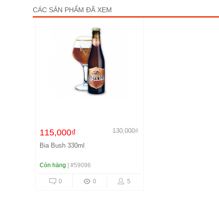
CÁC SẢN PHẨM ĐÃ XEM
130,000₫
115,000₫
Bia Bush 330ml
Còn hàng
| #59096
0
0
5