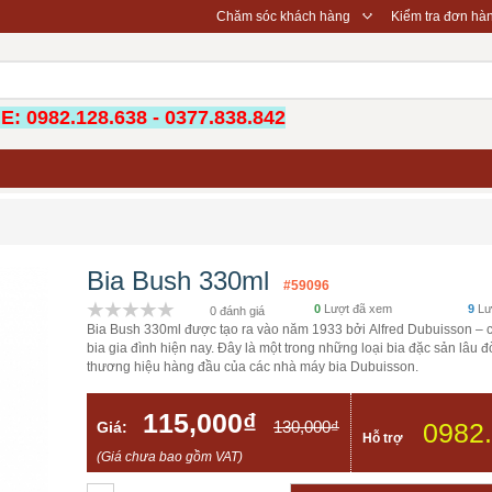
◇
Chăm sóc khách hàng
Kiểm tra đơn hà
: 0982.128.638 - 0377.838.842
Bia Bush 330ml
#59096
0
Lượt đã xem
9
Lư
0 đánh giá
Bia Bush 330ml được tạo ra vào năm 1933 bởi Alfred Dubuisson – 
bia gia đình hiện nay. Đây là một trong những loại bia đặc sản lâu đờ
thương hiệu hàng đầu của các nhà máy bia Dubuisson.
115,000₫
130,000₫
0982
Giá:
Hỗ trợ
(Giá chưa bao gồm VAT)