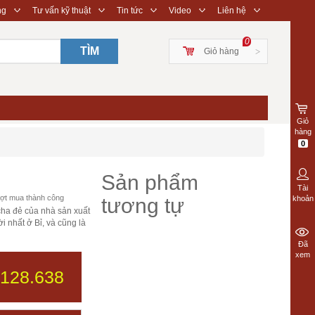
◇
◇
◇
◇
◇
ng
Tư vấn kỹ thuật
Tin tức
Video
Liên hệ
0
TÌM
Giỏ hàng
>
Giỏ
hàng
0
Sản phẩm
Tài
ợt mua thành công
tương tự
khoản
cha đẻ của nhà sản xuất
i nhất ở Bỉ, và cũng là
Đã
xem
.128.638