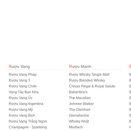
Rượu Vang
Rượu Mạnh
Rượu Vang Pháp
Rượu Whisky Single Malt
B
Rượu Vang Ý
Rượu Blended Whisky
Rượu Vang Chile
Chivas Regal & Royal Salute
B
Vang Tây Ban Nha
Ballantine's
B
Rượu Vang Úc
The Macallan
B
Rượu Vang Argentina
Johnnie Walker
B
Rượu Vang Mỹ
The Glenlivet
B
Rượu Vang Bịch
Glenallachie
Rượu Vang Trắng Ngon
Whisky Nhật
Champagne - Sparkling
Mortlach