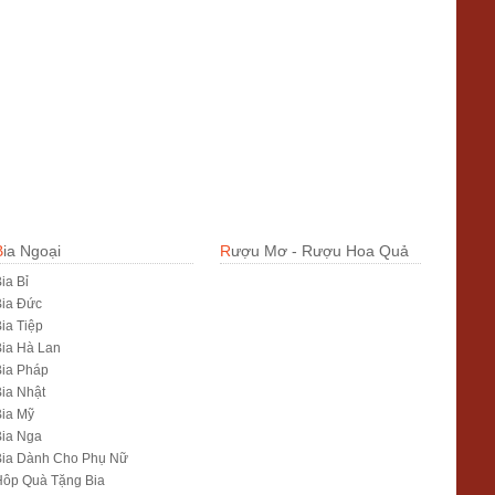
Bia Ngoại
Rượu Mơ - Rượu Hoa Quả
ia Bỉ
Bia Đức
ia Tiệp
ia Hà Lan
ia Pháp
ia Nhật
ia Mỹ
Bia Nga
Bia Dành Cho Phụ Nữ
Hôp Quà Tặng Bia