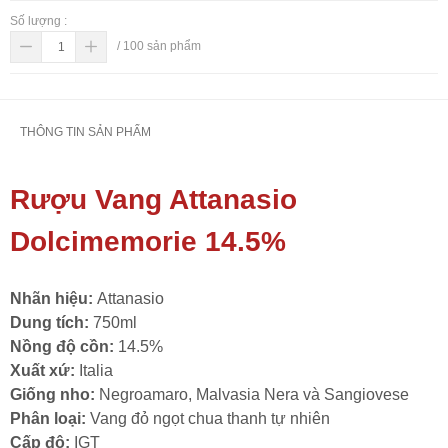
Số lượng :
/
100
sản phẩm
THÔNG TIN SẢN PHẨM
Rượu Vang Attanasio
Dolcimemorie 14.5%
Nhãn hiệu:
Attanasio
Dung tích:
750ml
Nồng độ cồn:
14.5%
Xuất xứ:
Italia
Giống nho:
Negroamaro, Malvasia Nera và Sangiovese
Phân loại:
Vang đỏ ngọt chua thanh tự nhiên
Cấp độ:
IGT