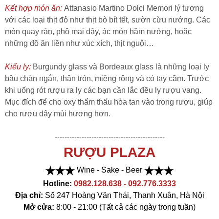
Kết hợp món ăn:
Attanasio Martino Dolci Memori lý tương
với các loại thịt đỏ như thịt bò bít tết, sườn cừu nướng. Các
món quay rán, phô mai dây, ác món hầm nướng, hoặc
những đồ ăn liền như xúc xích, thịt nguội…
Kiểu ly:
Burgundy glass và Bordeaux glass là những loại ly
bầu chân ngắn, thân tròn, miệng rộng và có tay cầm. Trước
khi uống rót rượu ra ly các bạn cần lắc đều ly rượu vang.
Mục đích để cho oxy thẩm thấu hòa tan vào trong rượu, giúp
cho rượu dậy mùi hương hơn.
---------------------------------------------
RƯỢU PLAZA
Wine - Sake - Beer
Hotlin
e:
0982.128.638 - 092.776.3333
Địa chỉ:
Số 247 Hoàng Văn Thái, Thanh Xuân, Hà Nội
Mở cửa:
8:00 - 21:00 (Tất cả các ngày trong tuần)