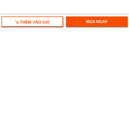
MUA NGAY
THÊM VÀO GIỎ
HỘP QUÀ TẾT 2018
HỘP QUÀ RƯỢU VANG