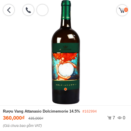
0
Rượu Vang Attanasio Dolcimemorie 14.5%
#162994
360,000₫
7
0
435,000₫
(Giá chưa bao gồm VAT)