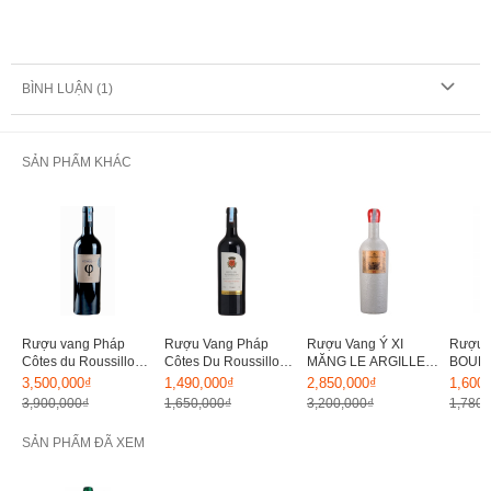
BÌNH LUẬN (
1
)
SẢN PHẨM KHÁC
Rượu vang Pháp
Rượu Vang Pháp
Rượu Vang Ý XI
Rượu 
Côtes du Roussillon
Côtes Du Roussillon
MĂNG LE ARGILLE
BOUR
Chateau Rombeau
Vieiles Vignes 15%
Cabernet di Cabernet
Cabern
3,500,000₫
1,490,000₫
2,850,000₫
1,600
PHI 15%
15%
15%
3,900,000₫
1,650,000₫
3,200,000₫
1,780,
SẢN PHẨM ĐÃ XEM